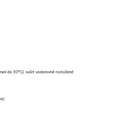
 praní do 30°C), sušit vodorovně rozložené
d.)