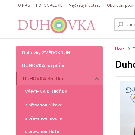
O NÁS
FOTOGALERIE
Nejčastější dotazy
Obchodní podm
Úvod
Duhovky ZVĚROKRUH
Duho
DUHOVKA na přání
DUHOVKA 3-nitka
VŠECHNA KLUBÍČKA
s převahou růžové
s převahou modré
s převahou žluté