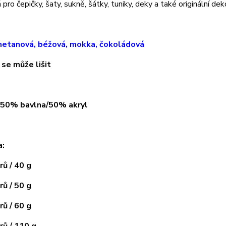
pro čepičky, šaty, sukně, šátky, tuniky, deky a také originální dek
etanová, béžová, mokka, čokoládová
 se může lišit
: 50% bavlna/50% akryl
a:
ů / 40 g
ů / 50 g
ů / 60 g
ů / 110 g