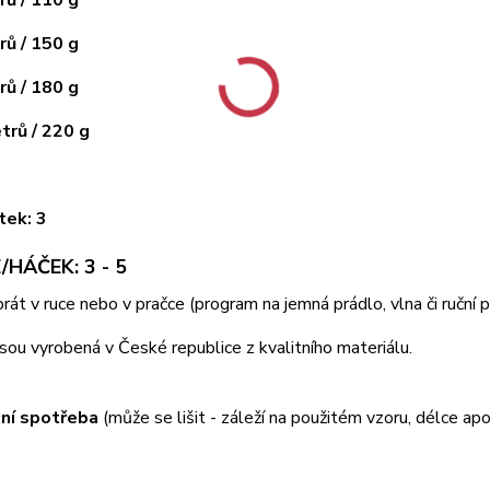
ů / 150 g
ů / 180 g
rů / 220 g
tek: 3
/HÁČEK: 3 - 5
 prát v ruce nebo v pračce (program na jemná prádlo, vlna či ruční
jsou vyrobená v České republice z kvalitního materiálu.
ní spotřeba
(může se lišit - záleží na použitém vzoru, délce apo