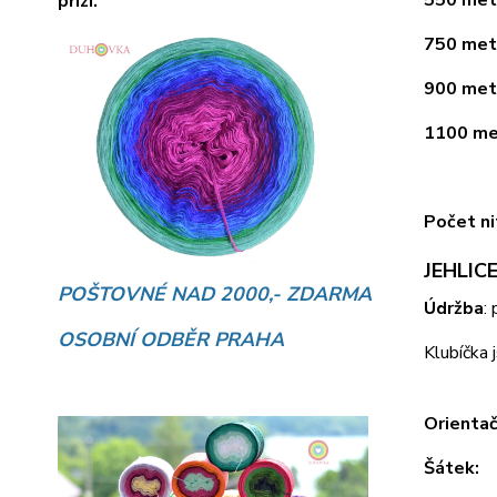
přízí.
750 metr
900 metr
1100 met
Počet ni
JEHLICE
POŠTOVNÉ NAD 2000,- ZDARMA
Údržba
:
OSOBNÍ ODBĚR PRAHA
Klubíčka 
Orientač
Šátek: