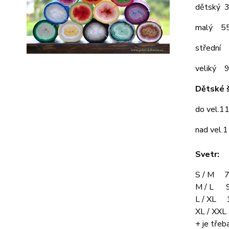
dětský 
malý 5
střední
veliký 
Dětské š
do vel.1
nad vel.
Svetr:
S / M 7
M / L 9
L / XL 
XL / XX
+ je třeba