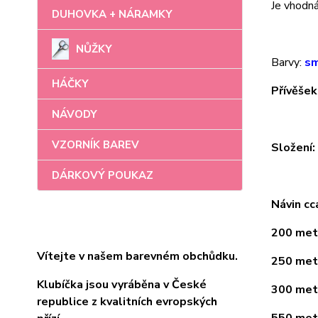
Je vhodná 
DUHOVKA + NÁRAMKY
NŮŽKY
Barvy:
sm
HÁČKY
Přívěšek
NÁVODY
VZORNÍK BAREV
Složení
DÁRKOVÝ POUKAZ
Návin cc
200 metr
Vítejte v našem barevném obchůdku.
250 metr
Klubíčka jsou vyráběna v České
300 metr
republice z kvalitních evropských
550 metr