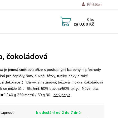
Přihlášení
0
ks
za
0,00 Kč
, čokoládová
a je jemná směsová příze s postupnými barevnými přechody.
ná pro čepičky, šaty, sukně, šátky, tuniky, deky a také
ální dekorace :) Barvy: smetanová, béžová, mokka, čokoládová
ek se může lišit Složení: 50% bavlna/50% akryl Návin cca:
trů / 40 g 250 metrů / 50 g 30...
celý popis
tupnost
k odeslání od 2 do 7 dnů