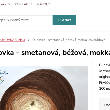
ínky
KONTAKTY
NÁVODY
Hledat
DUHOVKA 3-nitka
Duhovka - smetanová, béžová, mokka, čokoládová
vka - smetanová, béžová, mokka
Duhovk
Je vhod
origin
Přívěš
200 me
Dos