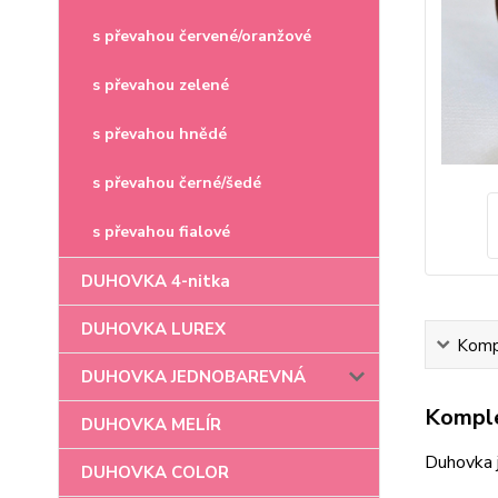
s převahou červené/oranžové
s převahou zelené
s převahou hnědé
s převahou černé/šedé
s převahou fialové
DUHOVKA 4-nitka
DUHOVKA LUREX
Kompl
DUHOVKA JEDNOBAREVNÁ
Komple
DUHOVKA MELÍR
Duhovka 
DUHOVKA COLOR