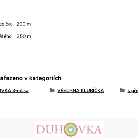
čepička 200 m
pělého 250 m
zařazeno v kategoriích
VKA 3-nitka
VŠECHNA KLUBÍČKA
s př