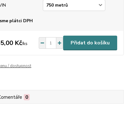
VIN
sme plátci DPH
5,00 Kč
Přidat do košíku
/
ks
cenu / dostupnost
Komentáře
0