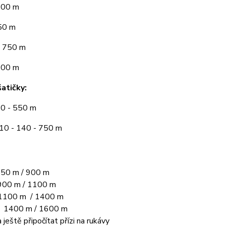
300 m
50 m
 750 m
900 m
atičky:
10 - 550 m
110 - 140 - 750 m
50 m / 900 m
00 m / 1100 m
1100 m / 1400 m
L 1400 m / 1600 m
 ještě připočítat přízi na rukávy