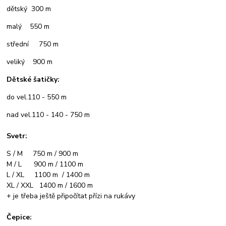
dětský 300 m
malý 550 m
střední 750 m
veliký 900 m
Dětské šatičky:
do vel.110 - 550 m
nad vel.110 - 140 - 750 m
Svetr:
S / M 750 m / 900 m
M / L 900 m / 1100 m
L / XL 1100 m / 1400 m
XL / XXL 1400 m / 1600 m
+ je třeba ještě připočítat přízi na rukávy
Čepice: