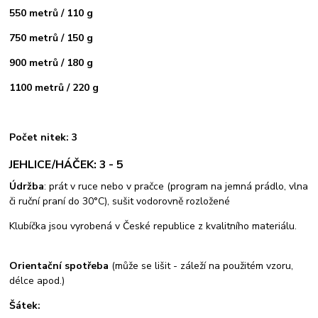
550 metrů / 110 g
750 metrů / 150 g
900 metrů / 180 g
1100 metrů / 220 g
Počet nitek: 3
JEHLICE/HÁČEK: 3 - 5
Údržba
: prát v ruce nebo v pračce (program na jemná prádlo, vlna
či ruční praní do 30°C), sušit vodorovně rozložené
Klubíčka jsou vyrobená v České republice z kvalitního materiálu.
Orientační spotřeba
(může se lišit - záleží na použitém vzoru,
délce apod.)
Šátek: