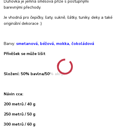
Duhovka je jemná směsová příze s postupnými
barevnými přechody.
Je vhodná pro čepičky, šaty, sukně, šátky, tuniky, deky a také
originální dekorace :)
Barvy:
smetanová, béžová, mokka, čokoládová
Přívěšek se může lišit
Složení: 50% bavlna/50% akryl
Návin cca:
200 metrů / 40 g
250 metrů / 50 g
300 metrů / 60 g