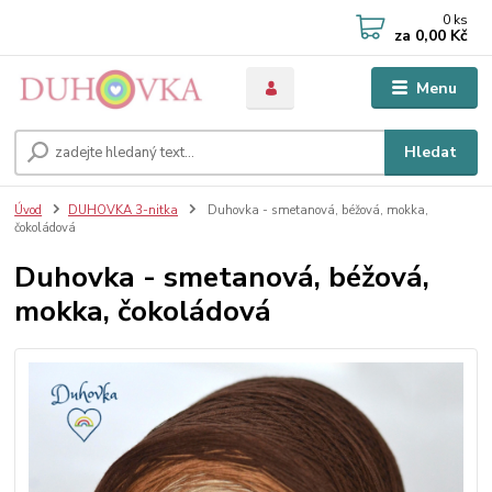
0
ks
za
0,00 Kč
Menu
Hledat
Úvod
DUHOVKA 3-nitka
Duhovka - smetanová, béžová, mokka,
čokoládová
Duhovka - smetanová, béžová,
mokka, čokoládová