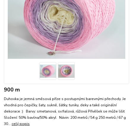
900 m
Duhovka je jemná směsová příze s postupnými barevnými přechody. Je
vhodná pro čepičky, šaty, sukně, šátky, tuniky, deky a také originální
dekorace :) Barvy: smetanová, sv.fialová, růžová Přívěšek se může lišit
Složení: 50% bavlna/50% akryl Návin: 200 metrů / 54 g 250 metrů / 67 g
30...
celý popis