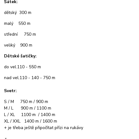
Šátek:
dětský 300 m
malý 550 m
střední 750 m
veliký 900 m
Dětské šatičky:
do vel.110 - 550 m
nad vel.110 - 140 - 750 m
Svetr:
S / M 750 m / 900 m
M / L 900 m / 1100 m
L / XL 1100 m / 1400 m
XL / XXL 1400 m / 1600 m
+ je třeba ještě připočítat přízi na rukávy