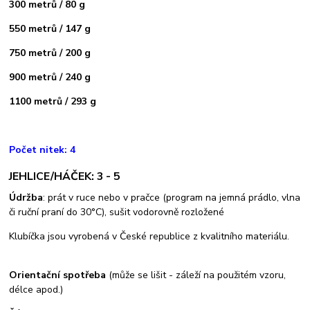
300 metrů / 80 g
550 metrů / 147 g
750 metrů / 200 g
900 metrů / 240 g
1100 metrů / 293 g
Počet nitek: 4
JEHLICE/HÁČEK: 3 - 5
Údržba
: prát v ruce nebo v pračce (program na jemná prádlo, vlna
či ruční praní do 30°C), sušit vodorovně rozložené
Klubíčka jsou vyrobená v České republice z kvalitního materiálu.
Orientační spotřeba
(může se lišit - záleží na použitém vzoru,
délce apod.)