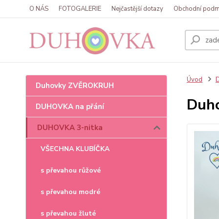
O NÁS
FOTOGALERIE
Nejčastější dotazy
Obchodní podm
Úvod
Duhovky ZVĚROKRUH
Duho
DUHOVKA na přání
DUHOVKA 3-nitka
VŠECHNA KLUBÍČKA
s převahou růžové
s převahou modré
s převahou žluté