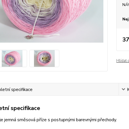
NÁ
Nej
37
Hlídat 
etní specifikace
tní specifikace
je jemná směsová příze s postupnými barevnými přechody.