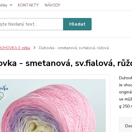
ínky
KONTAKTY
NÁVODY
Hledat
DUHOVKA 3-nitka
Duhovka - smetanová, sv.fialová, růžová
vka - smetanová, sv.fialová, růž
Duhovk
Je vhod
origin
se můž
g 250 m
Dos