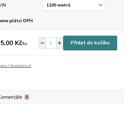
VIN
sme plátci DPH
5,00 Kč
Přidat do košíku
/
ks
cenu / dostupnost
Komentáře
0