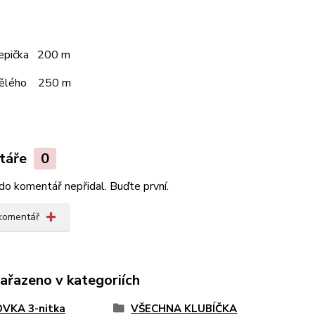
čepička 200 m
pělého 250 m
táře
0
do komentář nepřidal. Buďte první.
 komentář
zařazeno v kategoriích
VKA 3-nitka
VŠECHNA KLUBÍČKA