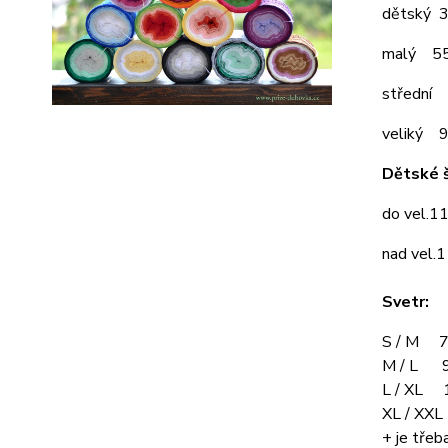
dětský 
malý 5
střední
veliký 
Dětské š
do vel.1
nad vel.
Svetr:
S / M 7
M / L 9
L / XL 
XL / XX
+ je třeba