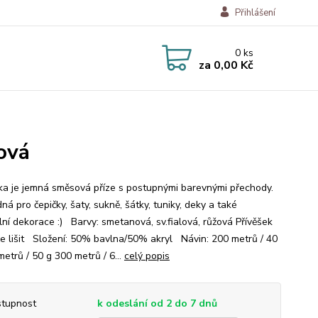
Přihlášení
0
ks
za
0,00 Kč
ová
a je jemná směsová příze s postupnými barevnými přechody.
ná pro čepičky, šaty, sukně, šátky, tuniky, deky a také
ální dekorace :) Barvy: smetanová, sv.fialová, růžová Přívěšek
e lišit Složení: 50% bavlna/50% akryl Návin: 200 metrů / 40
etrů / 50 g 300 metrů / 6...
celý popis
tupnost
k odeslání od 2 do 7 dnů