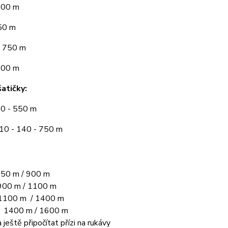
300 m
50 m
 750 m
900 m
atičky:
10 - 550 m
110 - 140 - 750 m
50 m / 900 m
00 m / 1100 m
1100 m / 1400 m
L 1400 m / 1600 m
 ještě připočítat přízi na rukávy