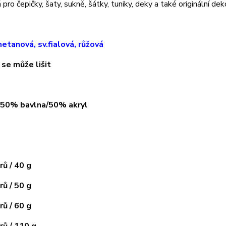
pro čepičky, šaty, sukně, šátky, tuniky, deky a také originální dek
etanová, sv.fialová, růžová
 se může lišit
: 50% bavlna/50% akryl
ů / 40 g
ů / 50 g
ů / 60 g
ů / 110 g