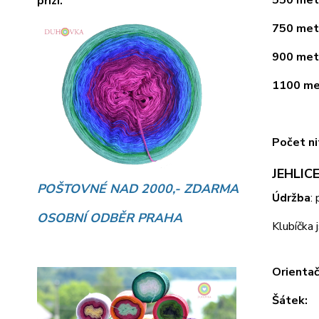
přízí.
750 metr
900 metr
1100 met
Počet ni
JEHLICE
POŠTOVNÉ NAD 2000,- ZDARMA
Údržba
:
OSOBNÍ ODBĚR PRAHA
Klubíčka 
Orientač
Šátek: