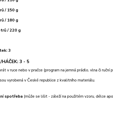
ů / 150 g
ů / 180 g
rů / 220 g
tek: 3
/HÁČEK: 3 - 5
 prát v ruce nebo v pračce (program na jemná prádlo, vlna či ruční
jsou vyrobená v České republice z kvalitního materiálu.
ní spotřeba
(může se lišit - záleží na použitém vzoru, délce apo