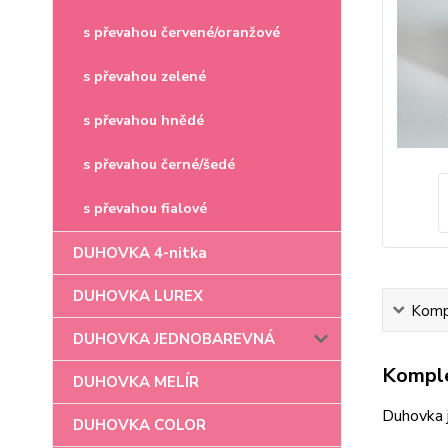
s převahou červené/oranžové
s převahou zelené
s převahou hnědé
s převahou černé/šedé
s převahou fialové
DUHOVKA 4-nitka
DUHOVKA LUREX
Kompl
DUHOVKA JEDNOBAREVNÁ
Komple
DUHOVKA MELÍR
Duhovka 
DUHOVKA COLOR