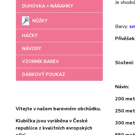
Je vhodná 
DUHOVKA + NÁRAMKY
NŮŽKY
Barvy:
sm
HÁČKY
Přívěšek
NÁVODY
VZORNÍK BAREV
Složení
DÁRKOVÝ POUKAZ
Návin:
200 metr
Vítejte v našem barevném obchůdku.
250 metr
Klubíčka jsou vyráběna v České
300 metr
republice z kvalitních evropských
550 metr