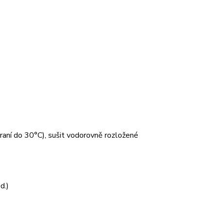
 praní do 30°C), sušit vodorovně rozložené
d.)