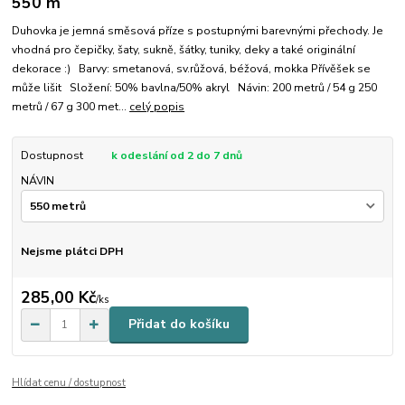
550 m
Duhovka je jemná směsová příze s postupnými barevnými přechody. Je
vhodná pro čepičky, šaty, sukně, šátky, tuniky, deky a také originální
dekorace :) Barvy: smetanová, sv.růžová, béžová, mokka Přívěšek se
může lišit Složení: 50% bavlna/50% akryl Návin: 200 metrů / 54 g 250
metrů / 67 g 300 met...
celý popis
Dostupnost
k odeslání od 2 do 7 dnů
NÁVIN
Nejsme plátci DPH
285,00 Kč
/
ks
Přidat do košíku
Hlídat cenu / dostupnost