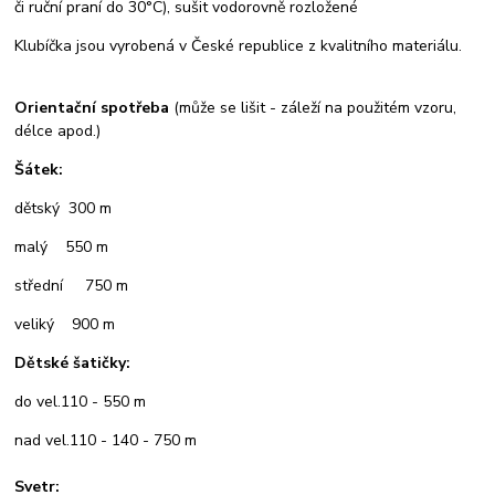
či ruční praní do 30°C), sušit vodorovně rozložené
Klubíčka jsou vyrobená v České republice z kvalitního materiálu.
Orientační spotřeba
(může se lišit - záleží na použitém vzoru,
délce apod.)
Šátek:
dětský 300 m
malý 550 m
střední 750 m
veliký 900 m
Dětské šatičky:
do vel.110 - 550 m
nad vel.110 - 140 - 750 m
Svetr: