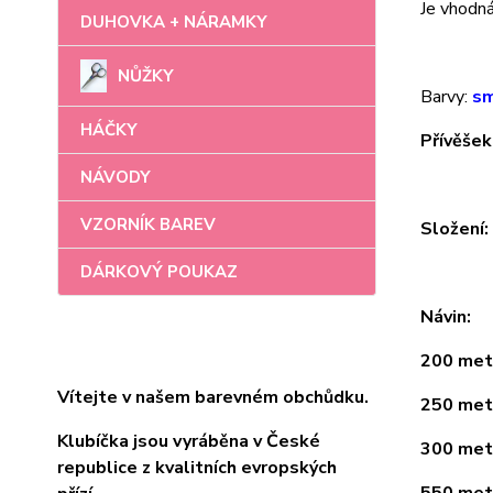
Je vhodná 
DUHOVKA + NÁRAMKY
NŮŽKY
Barvy:
sm
HÁČKY
Přívěšek
NÁVODY
VZORNÍK BAREV
Složení
DÁRKOVÝ POUKAZ
Návin:
200 metr
Vítejte v našem barevném obchůdku.
250 metr
Klubíčka jsou vyráběna v České
300 metr
republice z kvalitních evropských
550 metr