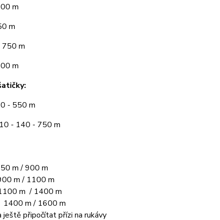
300 m
50 m
 750 m
900 m
atičky:
10 - 550 m
110 - 140 - 750 m
50 m / 900 m
00 m / 1100 m
1100 m / 1400 m
L 1400 m / 1600 m
 ještě připočítat přízi na rukávy