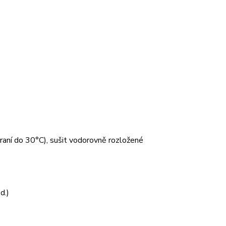
 praní do 30°C), sušit vodorovně rozložené
d.)