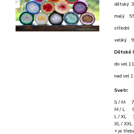
dětský 
malý 5
střední
veliký 
Dětské š
do vel.1
nad vel.
Svetr:
S / M 7
M / L 9
L / XL 
XL / XX
+ je třeba