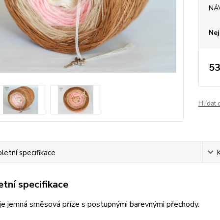
NÁ
Nej
53
Hlídat 
etní specifikace
tní specifikace
je jemná směsová příze s postupnými barevnými přechody.