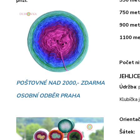
přízí.
750 metr
900 metr
1100 met
Počet ni
JEHLICE
POŠTOVNÉ NAD 2000,- ZDARMA
Údržba
:
OSOBNÍ ODBĚR PRAHA
Klubíčka 
Orientač
Šátek: