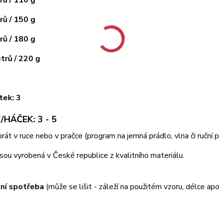
ů / 150 g
ů / 180 g
rů / 220 g
tek: 3
/HÁČEK: 3 - 5
 prát v ruce nebo v pračce (program na jemná prádlo, vlna či ruční
jsou vyrobená v České republice z kvalitního materiálu.
ní spotřeba
(může se lišit - záleží na použitém vzoru, délce apo