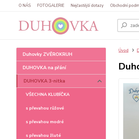
O NÁS
FOTOGALERIE
Nejčastější dotazy
Obchodní podm
Úvod
Duhovky ZVĚROKRUH
Duho
DUHOVKA na přání
DUHOVKA 3-nitka
VŠECHNA KLUBÍČKA
s převahou růžové
s převahou modré
s převahou žluté