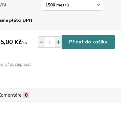
VIN
sme plátci DPH
5,00 Kč
Přidat do košíku
/
ks
cenu / dostupnost
Komentáře
0