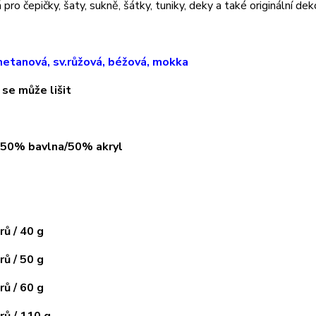
pro čepičky, šaty, sukně, šátky, tuniky, deky a také originální dek
etanová, sv.růžová, béžová, mokka
 se může lišit
: 50% bavlna/50% akryl
ů / 40 g
ů / 50 g
ů / 60 g
ů / 110 g