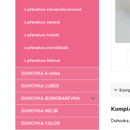
s převahou červené/oranžové
s převahou zelené
s převahou hnědé
s převahou černé/šedé
s převahou fialové
DUHOVKA 4-nitka
DUHOVKA LUREX
Kompl
DUHOVKA JEDNOBAREVNÁ
Komple
DUHOVKA MELÍR
Duhovka 
DUHOVKA COLOR