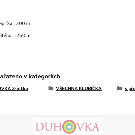
čepička 200 m
pělého 250 m
zařazeno v kategoriích
VKA 3-nitka
VŠECHNA KLUBÍČKA
s př