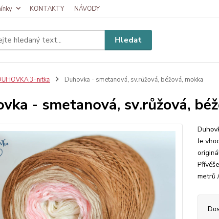
ínky
KONTAKTY
NÁVODY
Hledat
DUHOVKA 3-nitka
Duhovka - smetanová, sv.růžová, béžová, mokka
vka - smetanová, sv.růžová, bé
Duhovk
Je vhod
origin
Přívěš
metrů 
Dos