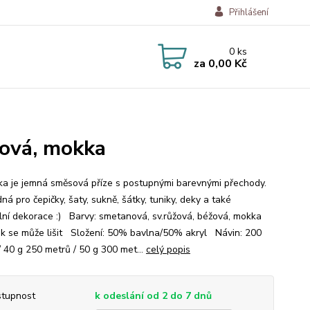
Přihlášení
0
ks
za
0,00 Kč
žová, mokka
a je jemná směsová příze s postupnými barevnými přechody.
ná pro čepičky, šaty, sukně, šátky, tuniky, deky a také
ální dekorace :) Barvy: smetanová, sv.růžová, béžová, mokka
ek se může lišit Složení: 50% bavlna/50% akryl Návin: 200
/ 40 g 250 metrů / 50 g 300 met...
celý popis
tupnost
k odeslání od 2 do 7 dnů