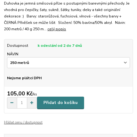
Duhovka je jemná směsová příze s postupnými barevnými přechody. Je
vhodná pro čepičky, šaty, sukně, šátky, tuniky, deky a také originální
dekorace :) Barvy: starorůžová, fuchsiová, vínová - všechny barvy +
ČERNÁ Přívěšek se může lišit Složení: 50% bavlna/50% akryl Návin:
200 metrů / 40 g 250 m...
celý popis
Dostupnost
k odeslání od 2 do 7 dnů
NÁVIN
Nejsme plátci DPH
105,00 Kč
/
ks
Přidat do košíku
Hlídat cenu / dostupnost