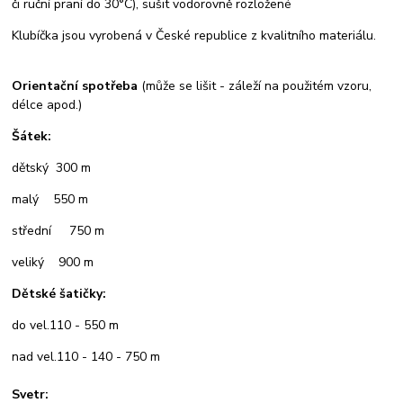
či ruční praní do 30°C), sušit vodorovně rozložené
Klubíčka jsou vyrobená v České republice z kvalitního materiálu.
Orientační spotřeba
(může se lišit - záleží na použitém vzoru,
délce apod.)
Šátek:
dětský 300 m
malý 550 m
střední 750 m
veliký 900 m
Dětské šatičky:
do vel.110 - 550 m
nad vel.110 - 140 - 750 m
Svetr: