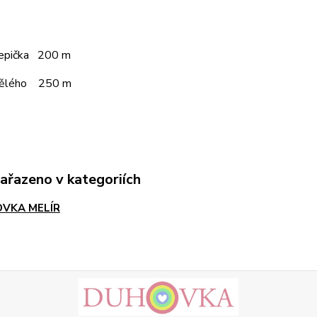
čepička 200 m
pělého 250 m
zařazeno v kategoriích
VKA MELÍR