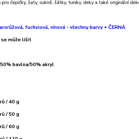
pro čepičky, šaty, sukně, šátky, tuniky, deky a také originální dek
arorůžová, fuchsiová, vínová - všechny barvy + ČERNÁ
 se může lišit
: 50% bavlna/50% akryl
ů / 40 g
ů / 50 g
ů / 60 g
ů / 110 g