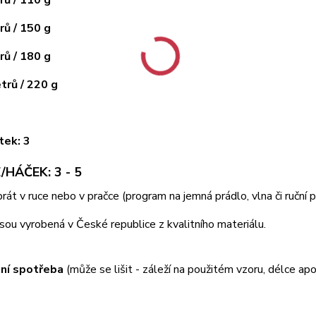
ů / 150 g
ů / 180 g
rů / 220 g
tek: 3
/HÁČEK: 3 - 5
 prát v ruce nebo v pračce (program na jemná prádlo, vlna či ruční
jsou vyrobená v České republice z kvalitního materiálu.
ní spotřeba
(může se lišit - záleží na použitém vzoru, délce apo