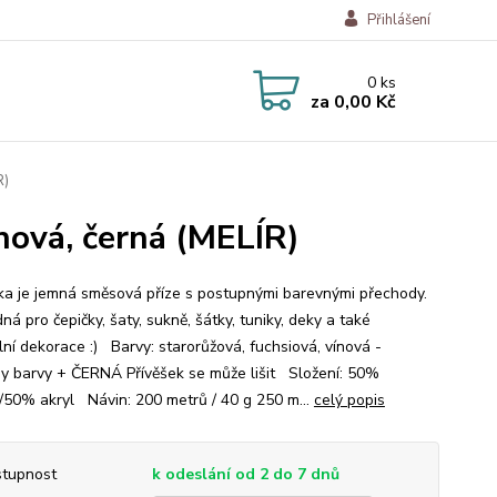
Přihlášení
0
ks
za
0,00 Kč
R)
nová, černá (MELÍR)
a je jemná směsová příze s postupnými barevnými přechody.
ná pro čepičky, šaty, sukně, šátky, tuniky, deky a také
lní dekorace :) Barvy: starorůžová, fuchsiová, vínová -
y barvy + ČERNÁ Přívěšek se může lišit Složení: 50%
/50% akryl Návin: 200 metrů / 40 g 250 m...
celý popis
tupnost
k odeslání od 2 do 7 dnů