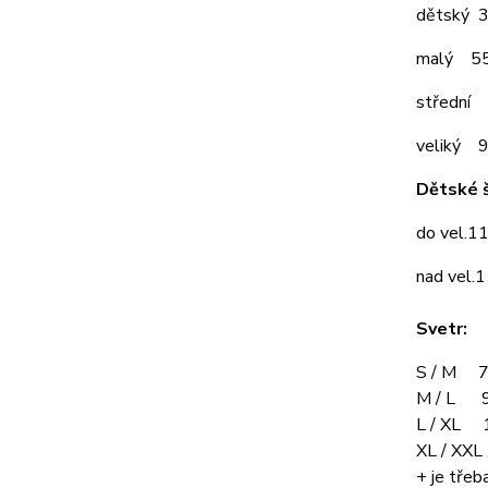
dětský 
malý 5
střední
veliký 
Dětské š
do vel.1
nad vel.
Svetr:
S / M 7
M / L 9
L / XL 
XL / XX
+ je třeba