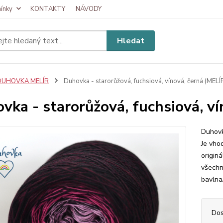
ínky
KONTAKTY
NÁVODY
Hledat
DUHOVKA MELÍR
Duhovka - starorůžová, fuchsiová, vínová, černá (MELÍ
vka - starorůžová, fuchsiová, ví
Duhovk
Je vhod
originá
všechn
bavlna
Dos