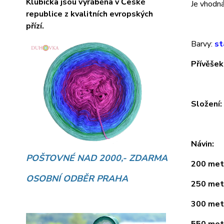
Klubíčka jsou vyráběna v České
Je vhodná 
republice z kvalitních evropských
přízí.
Barvy:
st
Přívěšek
Složení
Návin:
POŠTOVNÉ NAD 2000,- ZDARMA
200 metr
OSOBNÍ ODBĚR PRAHA
250 metr
300 metr
550 metr