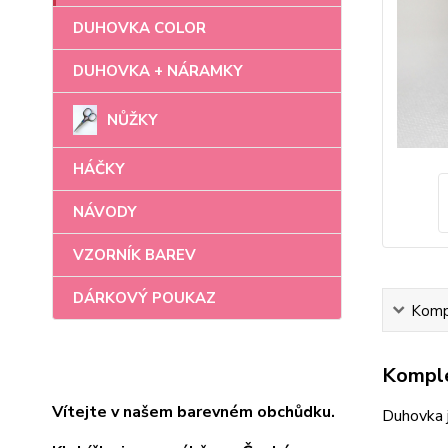
DUHOVKA COLOR
DUHOVKA + NÁRAMKY
NŮŽKY
HÁČKY
NÁVODY
VZORNÍK BAREV
DÁRKOVÝ POUKAZ
Kompl
Komple
Vítejte v našem barevném obchůdku.
Duhovka 