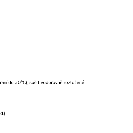
 praní do 30°C), sušit vodorovně rozložené
d.)