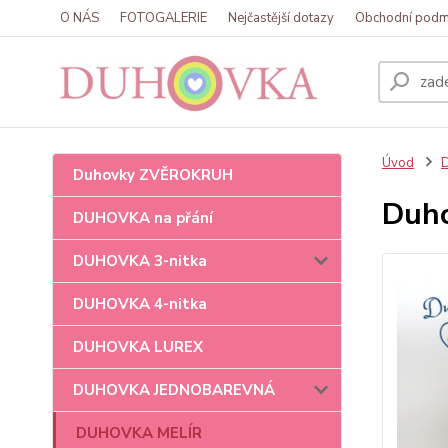
O NÁS
FOTOGALERIE
Nejčastější dotazy
Obchodní podm
Úvod
Duhovky ZVĚROKRUH
Duho
DUHOVKA na přání
DUHOVKA 3-nitka
DUHOVKA 4-nitka
DUHOVKA LUREX
DUHOVKA JEDNOBAREVNÁ
DUHOVKA MELÍR