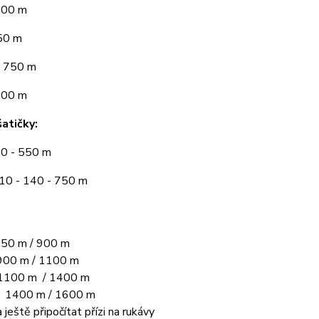
300 m
50 m
 750 m
900 m
atičky:
10 - 550 m
110 - 140 - 750 m
50 m / 900 m
00 m / 1100 m
1100 m / 1400 m
L 1400 m / 1600 m
 ještě připočítat přízi na rukávy