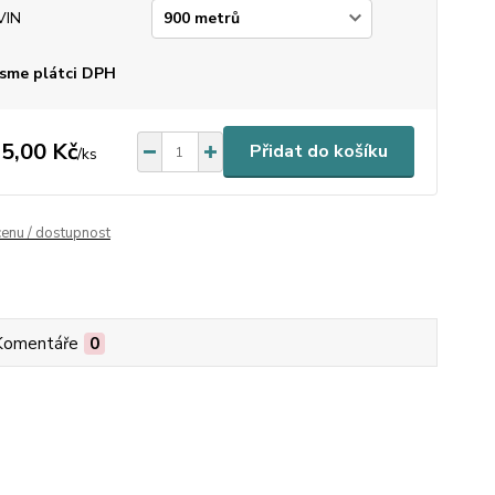
VIN
sme plátci DPH
5,00 Kč
Přidat do košíku
/
ks
cenu / dostupnost
Komentáře
0