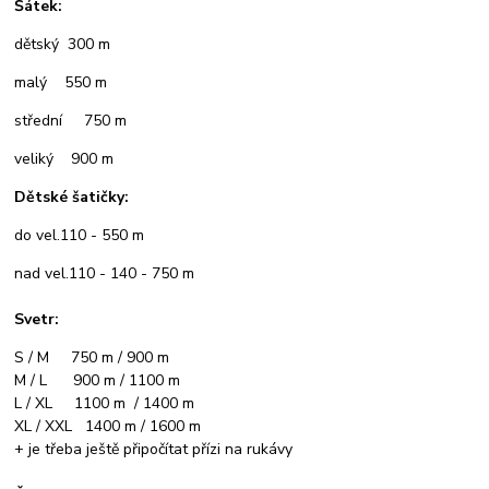
Šátek:
dětský 300 m
malý 550 m
střední 750 m
veliký 900 m
Dětské šatičky:
do vel.110 - 550 m
nad vel.110 - 140 - 750 m
Svetr:
S / M 750 m / 900 m
M / L 900 m / 1100 m
L / XL 1100 m / 1400 m
XL / XXL 1400 m / 1600 m
+ je třeba ještě připočítat přízi na rukávy