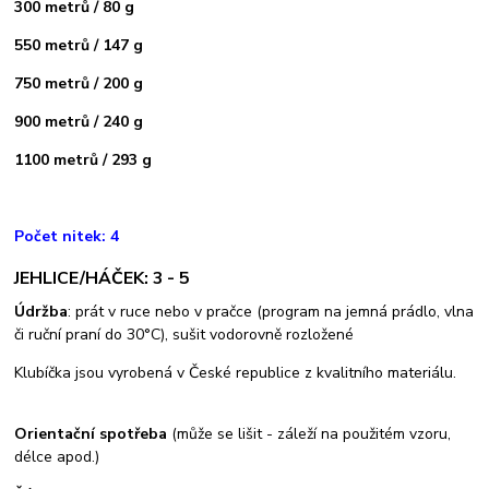
300 metrů / 80 g
550 metrů / 147 g
750 metrů / 200 g
900 metrů / 240 g
1100 metrů / 293 g
Počet nitek: 4
JEHLICE/HÁČEK: 3 - 5
Údržba
: prát v ruce nebo v pračce (program na jemná prádlo, vlna
či ruční praní do 30°C), sušit vodorovně rozložené
Klubíčka jsou vyrobená v České republice z kvalitního materiálu.
Orientační spotřeba
(může se lišit - záleží na použitém vzoru,
délce apod.)