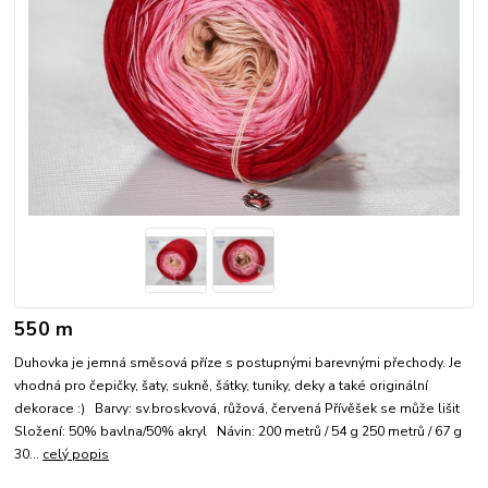
550 m
Duhovka je jemná směsová příze s postupnými barevnými přechody. Je
vhodná pro čepičky, šaty, sukně, šátky, tuniky, deky a také originální
dekorace :) Barvy: sv.broskvová, růžová, červená Přívěšek se může lišit
Složení: 50% bavlna/50% akryl Návin: 200 metrů / 54 g 250 metrů / 67 g
30...
celý popis