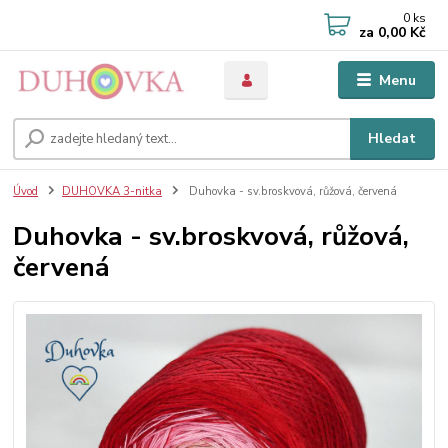
0
ks
za
0,00 Kč
Menu
Hledat
Úvod
DUHOVKA 3-nitka
Duhovka - sv.broskvová, růžová, červená
Duhovka - sv.broskvová, růžová,
červená