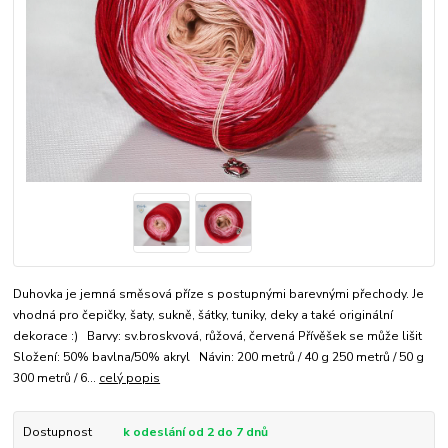
Duhovka je jemná směsová příze s postupnými barevnými přechody. Je
vhodná pro čepičky, šaty, sukně, šátky, tuniky, deky a také originální
dekorace :) Barvy: sv.broskvová, růžová, červená Přívěšek se může lišit
Složení: 50% bavlna/50% akryl Návin: 200 metrů / 40 g 250 metrů / 50 g
300 metrů / 6...
celý popis
Dostupnost
k odeslání od 2 do 7 dnů