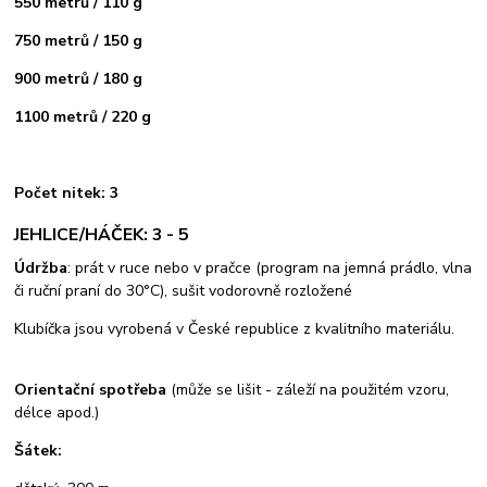
550 metrů / 110 g
750 metrů / 150 g
900 metrů / 180 g
1100 metrů / 220 g
Počet nitek: 3
JEHLICE/HÁČEK: 3 - 5
Údržba
: prát v ruce nebo v pračce (program na jemná prádlo, vlna
či ruční praní do 30°C), sušit vodorovně rozložené
Klubíčka jsou vyrobená v České republice z kvalitního materiálu.
Orientační spotřeba
(může se lišit - záleží na použitém vzoru,
délce apod.)
Šátek: