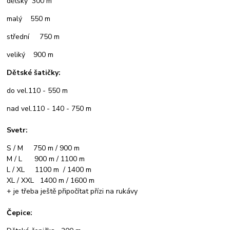
dětský 300 m
malý 550 m
střední 750 m
veliký 900 m
Dětské šatičky:
do vel.110 - 550 m
nad vel.110 - 140 - 750 m
Svetr:
S / M 750 m / 900 m
M / L 900 m / 1100 m
L / XL 1100 m / 1400 m
XL / XXL 1400 m / 1600 m
+ je třeba ještě připočítat přízi na rukávy
Čepice: