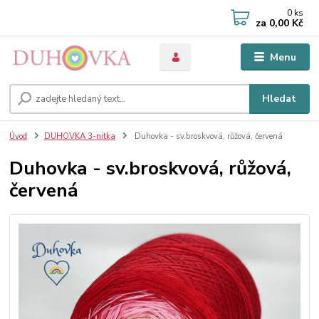
0
ks
za
0,00 Kč
Menu
Hledat
Úvod
DUHOVKA 3-nitka
Duhovka - sv.broskvová, růžová, červená
Duhovka - sv.broskvová, růžová,
červená