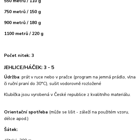
550 metrů / 110 g
750 metrů / 150 g
900 metrů / 180 g
1100 metrů / 220 g
Počet nitek: 3
JEHLICE/HÁČEK: 3 - 5
Údržba
: prát v ruce nebo v pračce (program na jemná prádlo, vlna
či ruční praní do 30°C), sušit vodorovně rozložené
Klubíčka jsou vyrobená v České republice z kvalitního materiálu.
Orientační spotřeba
(může se lišit - záleží na použitém vzoru,
délce apod.)
Šátek: