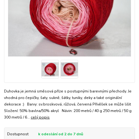
Duhovka je jemná směsová příze s postupnými barevnými přechody. Je
vhodná pro čepičky, šaty, sukně, šátky, tuniky, deky a také originální
dekorace :) Barvy: sv.broskvová, růžová, červená Přívěšek se může lišit
Složení: 50% bavlna/50% akryl Návin: 200 metrů / 40 g 250 metrů / 50 g
300 metrů / 6...
celý popis
Dostupnost
k odeslání od 2 do 7 dnů