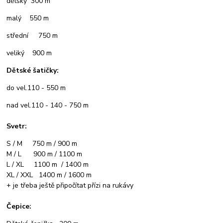
dětský 300 m
malý 550 m
střední 750 m
veliký 900 m
Dětské šatičky:
do vel.110 - 550 m
nad vel.110 - 140 - 750 m
Svetr:
S / M 750 m / 900 m
M / L 900 m / 1100 m
L / XL 1100 m / 1400 m
XL / XXL 1400 m / 1600 m
+ je třeba ještě připočítat přízi na rukávy
Čepice: