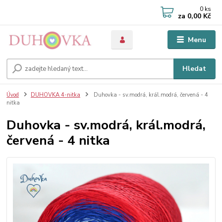
0
ks
za
0,00 Kč
Menu
Hledat
Úvod
DUHOVKA 4-nitka
Duhovka - sv.modrá, král.modrá, červená - 4
nitka
Duhovka - sv.modrá, král.modrá,
červená - 4 nitka