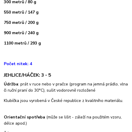
300 metrů / 80 g
550 metrů / 147 g
750 metrů / 200 g
900 metrů / 240 g
1100 metrů / 293 g
Počet nitek: 4
JEHLICE/HÁČEK: 3 - 5
Údržba
: prát v ruce nebo v pračce (program na jemná prádlo, vlna
či ruční praní do 30°C), sušit vodorovně rozložené
Klubíčka jsou vyrobená v České republice z kvalitního materiálu.
Orientační spotřeba
(může se lišit - záleží na použitém vzoru,
délce apod.)