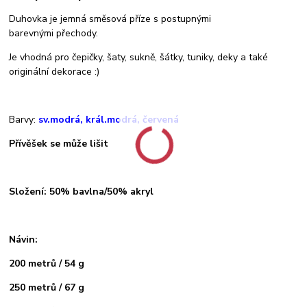
Duhovka je jemná směsová příze s postupnými
barevnými přechody.
Je vhodná pro čepičky, šaty, sukně, šátky, tuniky, deky a také
originální dekorace :)
Barvy:
sv.modrá, král.modrá, červená
Přívěšek se může lišit
Složení: 50% bavlna/50% akryl
Návin:
200 metrů / 54 g
250 metrů / 67 g