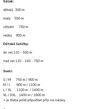
Šátek:
dětský 300 m
malý 550 m
střední 750 m
veliký 900 m
Dětské šatičky:
do vel.110 - 550 m
nad vel.110 - 140 - 750 m
Svetr:
S / M 750 m / 900 m
M / L 900 m / 1100 m
L / XL 1100 m / 1400 m
XL / XXL 1400 m / 1600 m
+ je třeba ještě připočítat přízi na rukávy