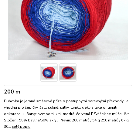
200 m
Duhovka je jemná směsová příze s postupnými barevnými přechody. Je
vhodná pro čepičky, šaty, sukně, šátky, tuniky, deky a také originální
dekorace :) Barvy: sv.modrá, král.modrá, červená Přívěšek se může lišit
Složení: 50% bavlna/50% akryl Návin: 200 metrů / 54 g 250 metrů / 67 g
30...
celý popis