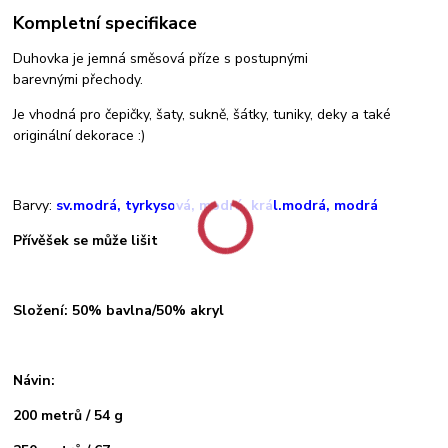
Kompletní specifikace
Duhovka je jemná směsová příze s postupnými
barevnými přechody.
Je vhodná pro čepičky, šaty, sukně, šátky, tuniky, deky a také
originální dekorace :)
Barvy:
sv.modrá, tyrkysová, modrá, král.modrá, modrá
Přívěšek se může lišit
Složení: 50% bavlna/50% akryl
Návin:
200 metrů / 54 g