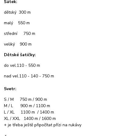
Šátek:
dětský 300 m
malý 550 m
střední 750 m
veliký 900 m
Dětské šatičky:
do vel.110 - 550 m
nad vel.110 - 140 - 750 m
Svetr:
S / M 750 m / 900 m
M / L 900 m / 1100 m
L / XL 1100 m / 1400 m
XL / XXL 1400 m / 1600 m
+ je třeba ještě připočítat přízi na rukávy