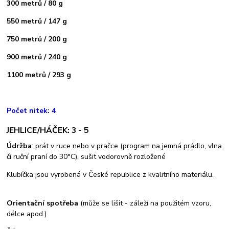
300 metrů / 80 g
550 metrů / 147 g
750 metrů / 200 g
900 metrů / 240 g
1100 metrů / 293 g
Počet nitek: 4
JEHLICE/HÁČEK: 3 - 5
Údržba
: prát v ruce nebo v pračce (program na jemná prádlo, vlna
či ruční praní do 30°C), sušit vodorovně rozložené
Klubíčka jsou vyrobená v České republice z kvalitního materiálu.
Orientační spotřeba
(může se lišit - záleží na použitém vzoru,
délce apod.)