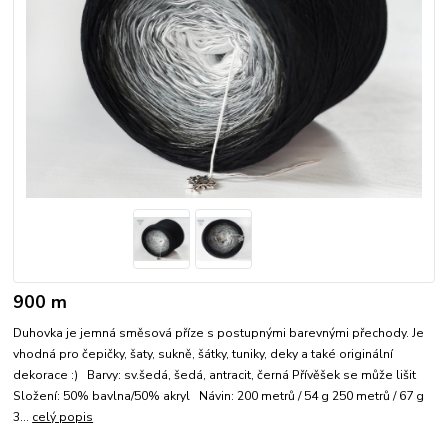
900 m
Duhovka je jemná směsová příze s postupnými barevnými přechody. Je
vhodná pro čepičky, šaty, sukně, šátky, tuniky, deky a také originální
dekorace :) Barvy: sv.šedá, šedá, antracit, černá Přívěšek se může lišit
Složení: 50% bavlna/50% akryl Návin: 200 metrů / 54 g 250 metrů / 67 g
3...
celý popis