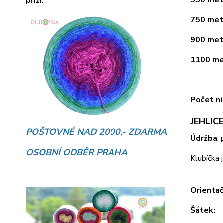
přízí.
750 metr
900 metr
1100 met
Počet ni
JEHLICE
POŠTOVNÉ NAD 2000,- ZDARMA
Údržba
:
OSOBNÍ ODBĚR PRAHA
Klubíčka 
Orientač
Šátek: