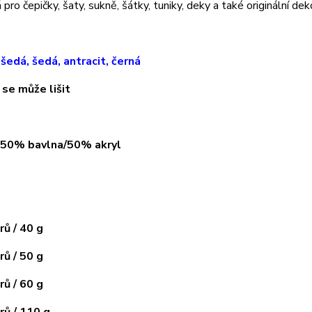
pro čepičky, šaty, sukně, šátky, tuniky, deky a také originální dek
.šedá, šedá, antracit, černá
 se může lišit
: 50% bavlna/50% akryl
ů / 40 g
ů / 50 g
ů / 60 g
ů / 110 g