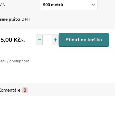
VIN
sme plátci DPH
5,00 Kč
Přidat do košíku
/
ks
cenu / dostupnost
Komentáře
0