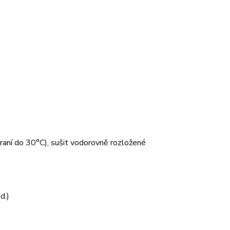
 praní do 30°C), sušit vodorovně rozložené
d.)