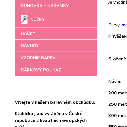
Je vhodná 
DUHOVKA + NÁRAMKY
NŮŽKY
Barvy:
sv
HÁČKY
Přívěšek
NÁVODY
VZORNÍK BAREV
Složení
DÁRKOVÝ POUKAZ
Návin:
200 metr
Vítejte v našem barevném obchůdku.
250 metr
Klubíčka jsou vyráběna v České
300 metr
republice z kvalitních evropských
550 metr