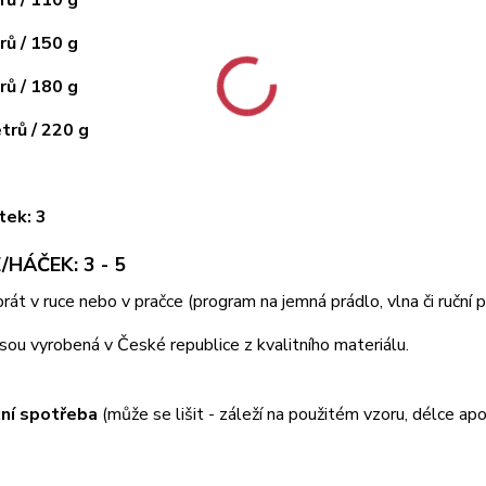
ů / 150 g
ů / 180 g
rů / 220 g
tek: 3
/HÁČEK: 3 - 5
 prát v ruce nebo v pračce (program na jemná prádlo, vlna či ruční
jsou vyrobená v České republice z kvalitního materiálu.
ní spotřeba
(může se lišit - záleží na použitém vzoru, délce apo