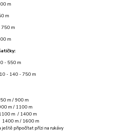
300 m
50 m
 750 m
900 m
atičky:
10 - 550 m
110 - 140 - 750 m
50 m / 900 m
00 m / 1100 m
1100 m / 1400 m
L 1400 m / 1600 m
 ještě připočítat přízi na rukávy