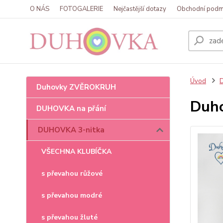
O NÁS
FOTOGALERIE
Nejčastější dotazy
Obchodní podm
Úvod
Duhovky ZVĚROKRUH
Duho
DUHOVKA na přání
DUHOVKA 3-nitka
VŠECHNA KLUBÍČKA
s převahou růžové
s převahou modré
s převahou žluté