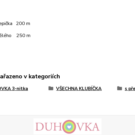
čepička 200 m
pělého 250 m
zařazeno v kategoriích
VKA 3-nitka
VŠECHNA KLUBÍČKA
s př