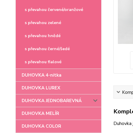
s převahou červené/oranžové
s převahou zelené
s převahou hnědé
s převahou černé/šedé
s převahou fialové
DUHOVKA 4-nitka
DUHOVKA LUREX
Kompl
DUHOVKA JEDNOBAREVNÁ
Komple
DUHOVKA MELÍR
Duhovka 
DUHOVKA COLOR