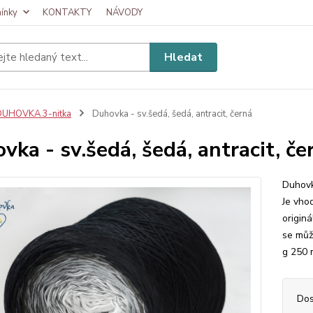
ínky
KONTAKTY
NÁVODY
Hledat
DUHOVKA 3-nitka
Duhovka - sv.šedá, šedá, antracit, černá
vka - sv.šedá, šedá, antracit, če
Duhovk
Je vhod
originá
se můž
g 250 m
Dos