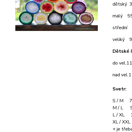
dětský 
malý 5
střední
veliký 
Dětské š
do vel.1
nad vel.
Svetr:
S / M 7
M / L 9
L / XL 
XL / XX
+ je třeba