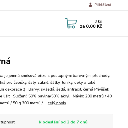
Přihlášení
0
ks
za
0,00 Kč
rná
a je jemná směsová příze s postupnými barevnými přechody.
ná pro čepičky, šaty, sukně, šátky, tuniky, deky a také
lní dekorace :) Barvy: sv.šedá, šedá, antracit, černá Přívěšek
e lišit Složení: 50% bavlna/50% akryl Návin: 200 metrů / 40
etrů / 50 g 300 metrů / ...
celý popis
tupnost
k odeslání od 2 do 7 dnů