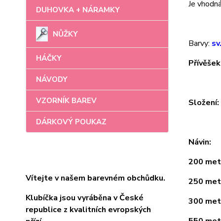
Je vhodná 
DUHOVKA + NÁRAMKY
NŮŽKY
Barvy:
sv
HÁČKY
Přívěšek
NÁVODY
VZORNÍK BAREV
Složení
DÁRKOVÝ POUKAZ
Návin:
200 metr
Vítejte v našem barevném obchůdku.
250 metr
Klubíčka jsou vyráběna v České
300 metr
republice z kvalitních evropských
550 metr