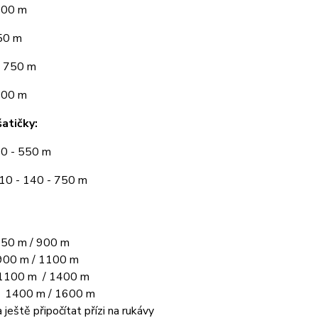
300 m
50 m
 750 m
900 m
atičky:
10 - 550 m
110 - 140 - 750 m
50 m / 900 m
00 m / 1100 m
1100 m / 1400 m
L 1400 m / 1600 m
 ještě připočítat přízi na rukávy