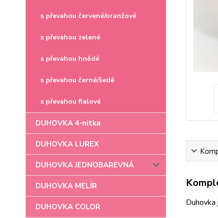
s převahou červené/oranžové
s převahou zelené
s převahou hnědé
s převahou černé/šedé
s převahou fialové
DUHOVKA 4-nitka
DUHOVKA LUREX
Kompl
DUHOVKA JEDNOBAREVNÁ
Komple
DUHOVKA MELÍR
Duhovka 
DUHOVKA COLOR