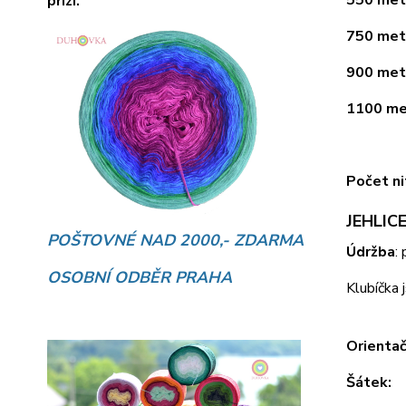
přízí.
750 metr
900 metr
1100 met
Počet ni
JEHLICE
POŠTOVNÉ NAD 2000,- ZDARMA
Údržba
:
OSOBNÍ ODBĚR PRAHA
Klubíčka 
Orientač
Šátek: