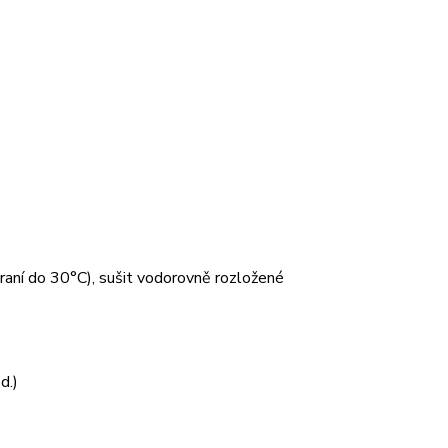
 praní do 30°C), sušit vodorovně rozložené
d.)