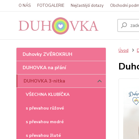
O NÁS
FOTOGALERIE
Nejčastější dotazy
Obchodní podm
Úvod
Duhovky ZVĚROKRUH
Duho
DUHOVKA na přání
DUHOVKA 3-nitka
VŠECHNA KLUBÍČKA
s převahou růžové
s převahou modré
s převahou žluté