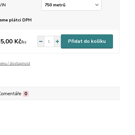
VIN
sme plátci DPH
5,00 Kč
Přidat do košíku
/
ks
cenu / dostupnost
Komentáře
0