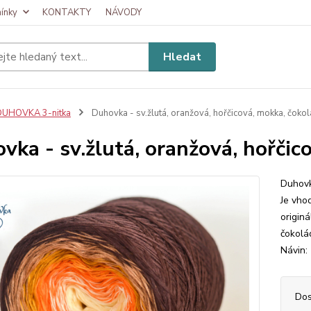
ínky
KONTAKTY
NÁVODY
Hledat
DUHOVKA 3-nitka
Duhovka - sv.žlutá, oranžová, hořčicová, mokka, čoko
vka - sv.žlutá, oranžová, hořčic
Duhovk
Je vhod
originá
čokolá
Návin: 
Dos