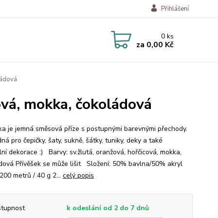
Přihlášení
0
ks
za
0,00 Kč
ládová
ová, mokka, čokoládová
a je jemná směsová příze s postupnými barevnými přechody.
ná pro čepičky, šaty, sukně, šátky, tuniky, deky a také
lní dekorace :) Barvy: sv.žlutá, oranžová, hořčicová, mokka,
dová Přívěšek se může lišit Složení: 50% bavlna/50% akryl
200 metrů / 40 g 2...
celý popis
tupnost
k odeslání od 2 do 7 dnů