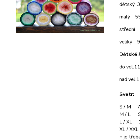
dětský 
malý 5
střední
veliký 
Dětské š
do vel.1
nad vel.
Svetr:
S / M 7
M / L 9
L / XL 
XL / XX
+ je třeba