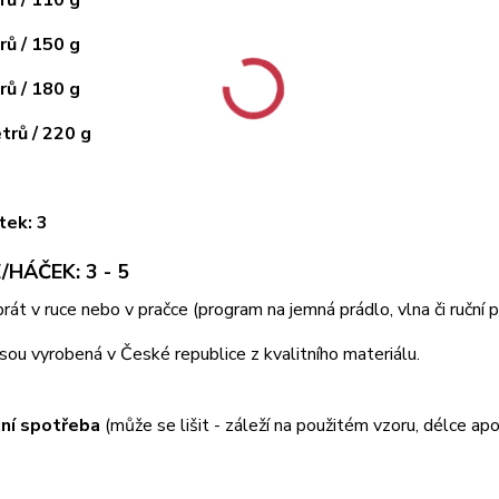
ů / 150 g
ů / 180 g
rů / 220 g
tek: 3
/HÁČEK: 3 - 5
 prát v ruce nebo v pračce (program na jemná prádlo, vlna či ruční
jsou vyrobená v České republice z kvalitního materiálu.
ní spotřeba
(může se lišit - záleží na použitém vzoru, délce apo