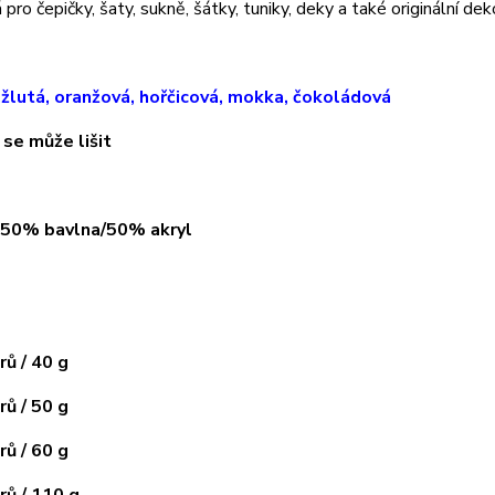
pro čepičky, šaty, sukně, šátky, tuniky, deky a také originální dek
.žlutá, oranžová, hořčicová, mokka, čokoládová
 se může lišit
: 50% bavlna/50% akryl
ů / 40 g
ů / 50 g
ů / 60 g
ů / 110 g