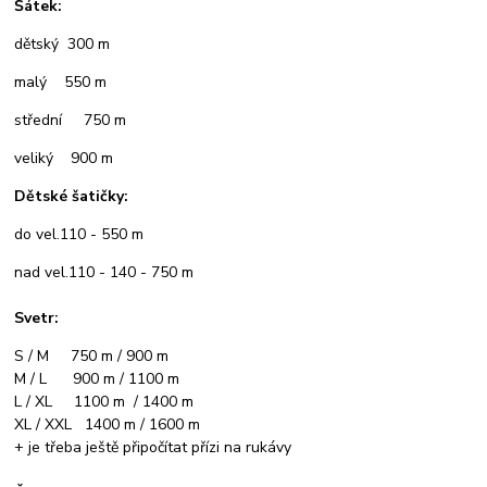
Šátek:
dětský 300 m
malý 550 m
střední 750 m
veliký 900 m
Dětské šatičky:
do vel.110 - 550 m
nad vel.110 - 140 - 750 m
Svetr:
S / M 750 m / 900 m
M / L 900 m / 1100 m
L / XL 1100 m / 1400 m
XL / XXL 1400 m / 1600 m
+ je třeba ještě připočítat přízi na rukávy