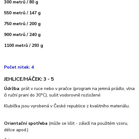
300 metrů / 80 g
550 metrů / 147 g
750 metrů / 200 g
900 metrů / 240 g
1100 metrů / 293 g
Počet nitek: 4
JEHLICE/HÁČEK: 3 - 5
Údržba
: prát v ruce nebo v pračce (program na jemná prádlo, vlna
či ruční praní do 30°C), sušit vodorovně rozložené
Klubíčka jsou vyrobená v České republice z kvalitního materiálu.
Orientační spotřeba
(může se lišit - záleží na použitém vzoru,
délce apod.)