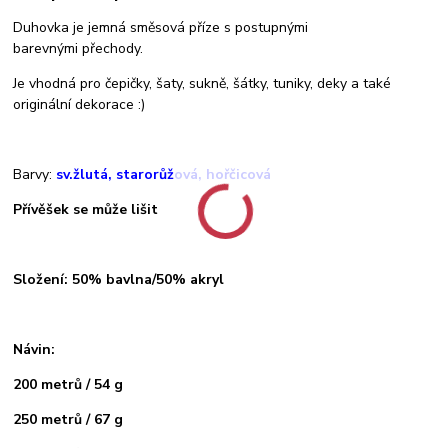
Duhovka je jemná směsová příze s postupnými
barevnými přechody.
Je vhodná pro čepičky, šaty, sukně, šátky, tuniky, deky a také
originální dekorace :)
Barvy:
sv.žlutá, starorůžová, hořčicová
Přívěšek se může lišit
Složení: 50% bavlna/50% akryl
Návin:
200 metrů / 54 g
250 metrů / 67 g