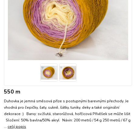
550 m
Duhovka je jemná směsová příze s postupnými barevnými přechody. Je
vhodná pro čepičky, šaty, sukně, šátky, tuniky, deky a také originální
dekorace :) Barvy: sv.žlutá, starorůžová, hořčicová Přívěšek se může lišit
Složení: 50% bavlna/50% akryl Návin: 200 metrů / 54 g 250 metrů / 67 g
...
celý popis