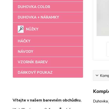
DUHOVKA COLOR
DUHOVKA + NÁRAMKY
NŮŽKY
HÁČKY
NÁVODY
VZORNÍK BAREV
DÁRKOVÝ POUKAZ
Kompl
Komple
Vítejte v našem barevném obchůdku.
Duhovka 