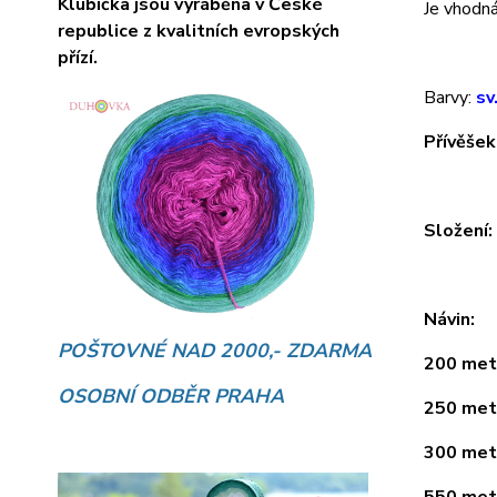
Klubíčka jsou vyráběna v České
Je vhodná 
republice z kvalitních evropských
přízí.
Barvy:
sv.
Přívěšek
Složení
Návin:
POŠTOVNÉ NAD 2000,- ZDARMA
200 metr
OSOBNÍ ODBĚR PRAHA
250 metr
300 metr
550 metr