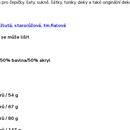
pro čepičky, šaty, sukně, šátky, tuniky, deky a také originální dek
žlutá, starorůžová, tm.fialová
 se může lišit
: 50% bavlna/50% akryl
ů / 54 g
ů / 67 g
ů / 80 g
ů / 147 g