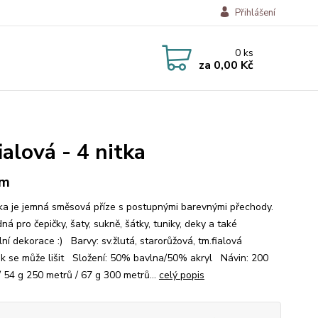
Přihlášení
0
ks
za
0,00 Kč
ialová - 4 nitka
 m
a je jemná směsová příze s postupnými barevnými přechody.
ná pro čepičky, šaty, sukně, šátky, tuniky, deky a také
lní dekorace :) Barvy: sv.žlutá, starorůžová, tm.fialová
ek se může lišit Složení: 50% bavlna/50% akryl Návin: 200
/ 54 g 250 metrů / 67 g 300 metrů...
celý popis