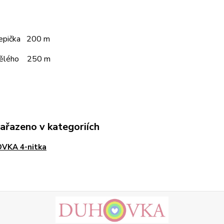
čepička 200 m
pělého 250 m
zařazeno v kategoriích
VKA 4-nitka