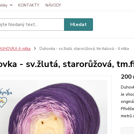
ínky
KONTAKTY
NÁVODY
Hledat
DUHOVKA 4-nitka
Duhovka - sv.žlutá, starorůžová, tm.fialová - 4 nitka
vka - sv.žlutá, starorůžová, tm.f
200
Duhovk
Je vhod
originá
Přívěš
metrů 