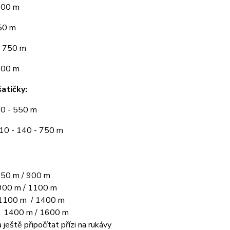
300 m
50 m
 750 m
900 m
atičky:
10 - 550 m
110 - 140 - 750 m
50 m / 900 m
00 m / 1100 m
1100 m / 1400 m
L 1400 m / 1600 m
 ještě připočítat přízi na rukávy