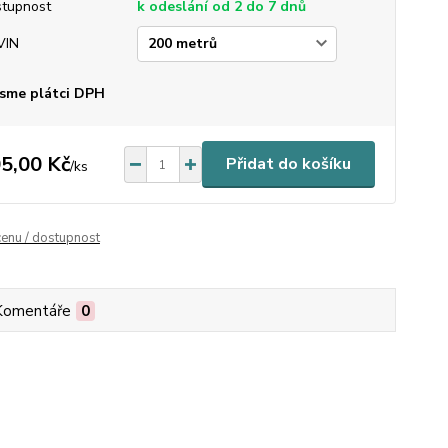
tupnost
k odeslání od 2 do 7 dnů
VIN
sme plátci DPH
5,00 Kč
Přidat do košíku
/
ks
cenu / dostupnost
Komentáře
0