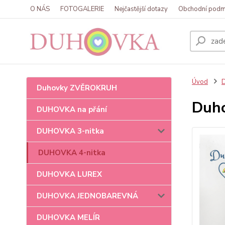
O NÁS
FOTOGALERIE
Nejčastější dotazy
Obchodní podm
Úvod
Duhovky ZVĚROKRUH
Duho
DUHOVKA na přání
DUHOVKA 3-nitka
DUHOVKA 4-nitka
DUHOVKA LUREX
DUHOVKA JEDNOBAREVNÁ
DUHOVKA MELÍR