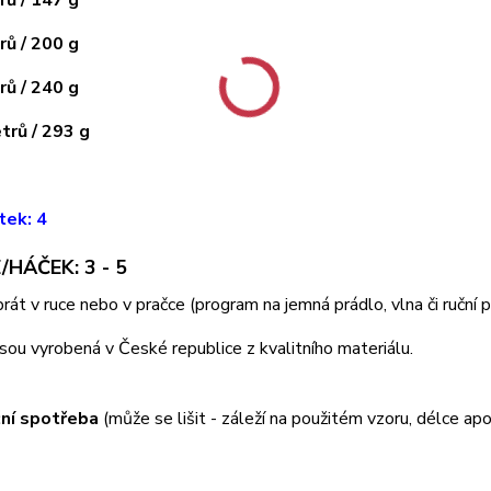
ů / 200 g
ů / 240 g
rů / 293 g
tek: 4
/HÁČEK: 3 - 5
 prát v ruce nebo v pračce (program na jemná prádlo, vlna či ruční
jsou vyrobená v České republice z kvalitního materiálu.
ní spotřeba
(může se lišit - záleží na použitém vzoru, délce apo