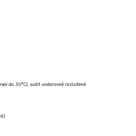
 praní do 30°C), sušit vodorovně rozložené
d.)