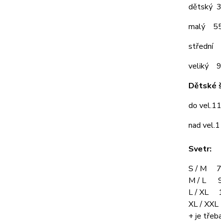
dětský 
malý 5
střední
veliký 
Dětské š
do vel.1
nad vel.
Svetr:
S / M 7
M / L 9
L / XL 
XL / XX
+ je třeba