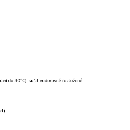
 praní do 30°C), sušit vodorovně rozložené
d.)