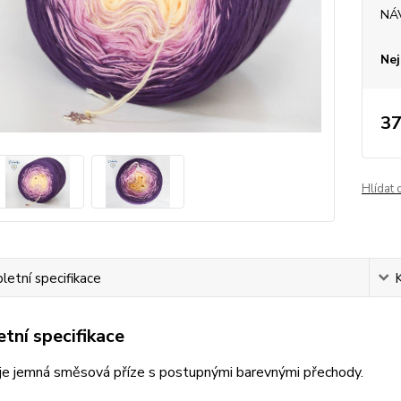
NÁ
Nej
37
Hlídat 
etní specifikace
tní specifikace
je jemná směsová příze s postupnými barevnými přechody.