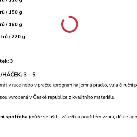
ů / 150 g
ů / 180 g
rů / 220 g
tek: 3
/HÁČEK: 3 - 5
 prát v ruce nebo v pračce (program na jemná prádlo, vlna či ruční
jsou vyrobená v České republice z kvalitního materiálu.
ní spotřeba
(může se lišit - záleží na použitém vzoru, délce apo