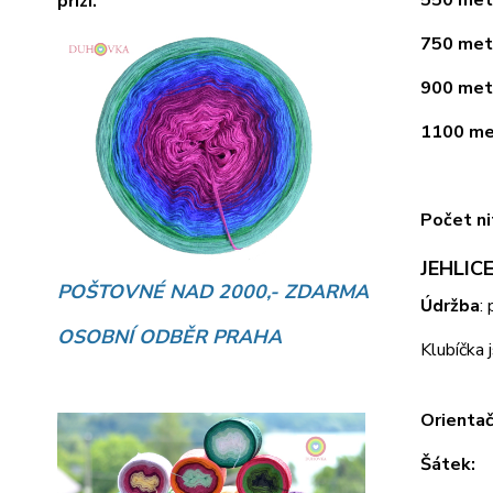
přízí.
750 metr
900 metr
1100 met
Počet ni
JEHLICE
POŠTOVNÉ NAD 2000,- ZDARMA
Údržba
:
OSOBNÍ ODBĚR PRAHA
Klubíčka 
Orientač
Šátek: