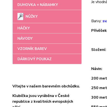
Je vhodná 
DUHOVKA + NÁRAMKY
NŮŽKY
Barvy:
sv
HÁČKY
Přívěšek
NÁVODY
VZORNÍK BAREV
Složení
DÁRKOVÝ POUKAZ
Návin:
200 metr
Vítejte v našem barevném obchůdku.
250 metr
Klubíčka jsou vyráběna v České
300 metr
republice z kvalitních evropských
550 metr