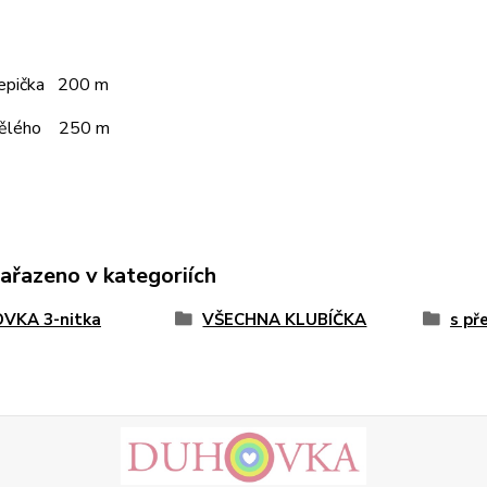
čepička 200 m
pělého 250 m
zařazeno v kategoriích
VKA 3-nitka
VŠECHNA KLUBÍČKA
s př