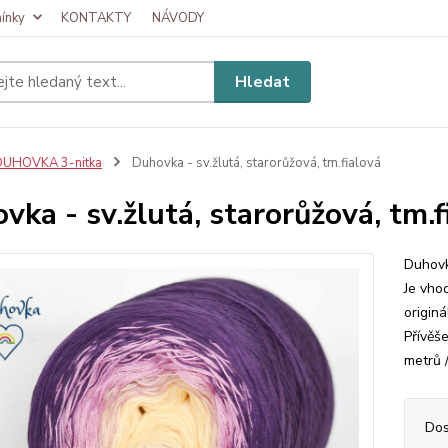
ínky
KONTAKTY
NÁVODY
Hledat
DUHOVKA 3-nitka
Duhovka - sv.žlutá, starorůžová, tm.fialová
vka - sv.žlutá, starorůžová, tm.f
Duhovk
Je vhod
originá
Přívěš
metrů 
Dos