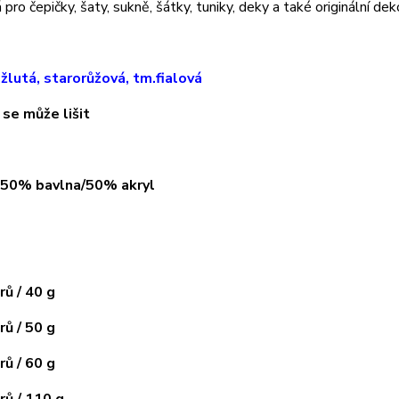
pro čepičky, šaty, sukně, šátky, tuniky, deky a také originální dek
.žlutá, starorůžová, tm.fialová
 se může lišit
: 50% bavlna/50% akryl
ů / 40 g
ů / 50 g
ů / 60 g
ů / 110 g