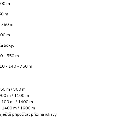
300 m
50 m
 750 m
900 m
atičky:
10 - 550 m
110 - 140 - 750 m
50 m / 900 m
00 m / 1100 m
1100 m / 1400 m
L 1400 m / 1600 m
 ještě připočítat přízi na rukávy