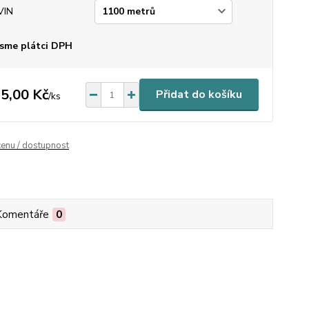
VIN
sme plátci DPH
5,00 Kč
Přidat do košíku
/
ks
cenu / dostupnost
Komentáře
0