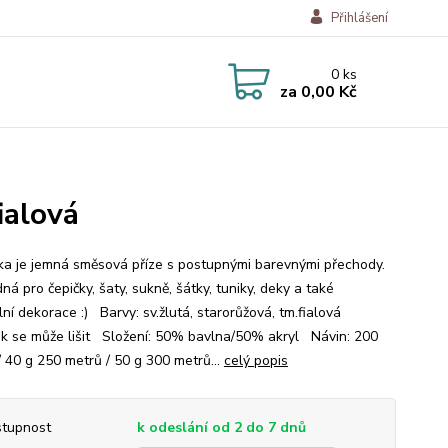
Přihlášení
0
ks
za
0,00 Kč
ialová
a je jemná směsová příze s postupnými barevnými přechody.
ná pro čepičky, šaty, sukně, šátky, tuniky, deky a také
lní dekorace :) Barvy: sv.žlutá, starorůžová, tm.fialová
ek se může lišit Složení: 50% bavlna/50% akryl Návin: 200
/ 40 g 250 metrů / 50 g 300 metrů...
celý popis
tupnost
k odeslání od 2 do 7 dnů