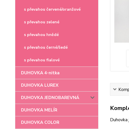
s převahou červené/oranžové
s převahou zelené
s převahou hnědé
s převahou černé/šedé
s převahou fialové
DUHOVKA 4-nitka
DUHOVKA LUREX
Kompl
DUHOVKA JEDNOBAREVNÁ
Komple
DUHOVKA MELÍR
Duhovka 
DUHOVKA COLOR