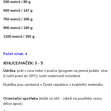
300 metrů / 80 g
550 metrů / 147 g
750 metrů / 200 g
900 metrů / 240 g
1100 metrů / 293 g
Počet nitek: 4
JEHLICE/HÁČEK: 3 - 5
Údržba
: prát v ruce nebo v pračce (program na jemná prádlo, vlna
či ruční praní do 30°C), sušit vodorovně rozložené
Klubíčka jsou vyrobená v České republice z kvalitního materiálu.
Orientační spotřeba
(může se lišit - záleží na použitém vzoru,
délce apod.)