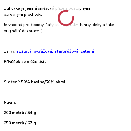
Duhovka je jemná směsová příze s postupnými
barevnými přechody.
Je vhodná pro čepičky, šaty, sukně, šátky, tuniky, deky a také
originální dekorace :)
Barvy:
sv.žlutá, sv.růžová, starorůžová, zelená
Přívěšek se může lišit
Složení: 50% bavlna/50% akryl
Návin:
200 metrů / 54 g
250 metrů / 67 g