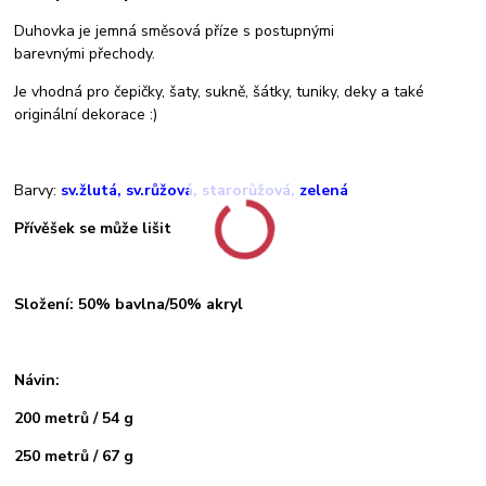
Duhovka je jemná směsová příze s postupnými
barevnými přechody.
Je vhodná pro čepičky, šaty, sukně, šátky, tuniky, deky a také
originální dekorace :)
Barvy:
sv.žlutá, sv.růžová, starorůžová, zelená
Přívěšek se může lišit
Složení: 50% bavlna/50% akryl
Návin:
200 metrů / 54 g
250 metrů / 67 g