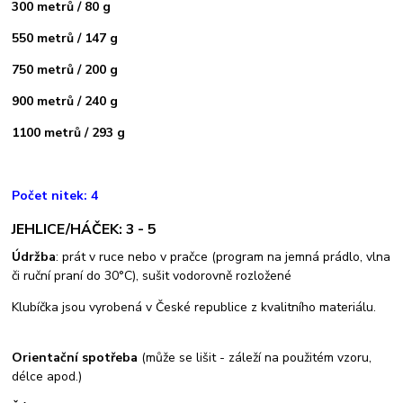
300 metrů / 80 g
550 metrů / 147 g
750 metrů / 200 g
900 metrů / 240 g
1100 metrů / 293 g
Počet nitek: 4
JEHLICE/HÁČEK: 3 - 5
Údržba
: prát v ruce nebo v pračce (program na jemná prádlo, vlna
či ruční praní do 30°C), sušit vodorovně rozložené
Klubíčka jsou vyrobená v České republice z kvalitního materiálu.
Orientační spotřeba
(může se lišit - záleží na použitém vzoru,
délce apod.)