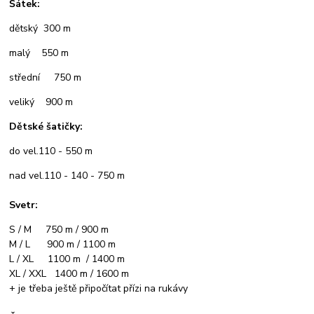
Šátek:
dětský 300 m
malý 550 m
střední 750 m
veliký 900 m
Dětské šatičky:
do vel.110 - 550 m
nad vel.110 - 140 - 750 m
Svetr:
S / M 750 m / 900 m
M / L 900 m / 1100 m
L / XL 1100 m / 1400 m
XL / XXL 1400 m / 1600 m
+ je třeba ještě připočítat přízi na rukávy