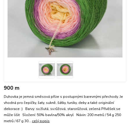
900 m
Duhovka je jemná směsová příze s postupnými barevnými přechody. Je
vhodná pro čepičky, šaty, sukně, šátky, tuniky, deky a také originální
dekorace :) Barvy: sv.žlutá, sv.růžová, starorůžová, zelená Přívěšek se
může lišit Složení: 50% bavlna/50% akryl Návin: 200 metrů / 54 g 250
metrů / 67 g 30...
celý popis