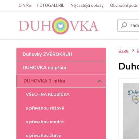
O NÁS
FOTOGALERIE
Nejčastější dotazy
Obchodní podm
Úvod
Duhovky ZVĚROKRUH
Duho
DUHOVKA na přání
DUHOVKA 3-nitka
VŠECHNA KLUBÍČKA
s převahou růžové
s převahou modré
s převahou žluté