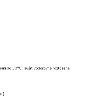
 praní do 30°C), sušit vodorovně rozložené
d.)