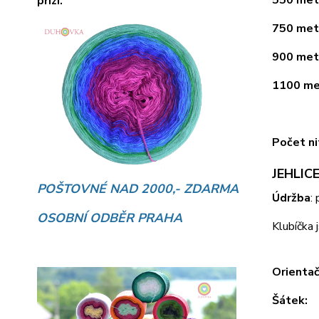
550 metr
přízí.
750 metr
900 metr
1100 met
Počet ni
JEHLICE
POŠTOVNÉ NAD 2000,- ZDARMA
Údržba
:
OSOBNÍ ODBĚR PRAHA
Klubíčka 
Orientač
Šátek: