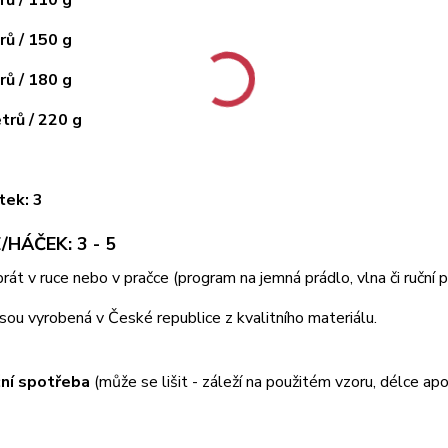
ů / 110 g
ů / 150 g
ů / 180 g
rů / 220 g
tek: 3
/HÁČEK: 3 - 5
 prát v ruce nebo v pračce (program na jemná prádlo, vlna či ruční
jsou vyrobená v České republice z kvalitního materiálu.
ní spotřeba
(může se lišit - záleží na použitém vzoru, délce apo