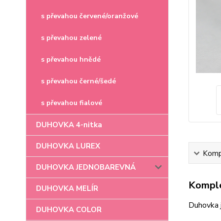
s převahou červené/oranžové
s převahou zelené
s převahou hnědé
s převahou černé/šedé
s převahou fialové
DUHOVKA 4-nitka
DUHOVKA LUREX
Kompl
DUHOVKA JEDNOBAREVNÁ
Komple
DUHOVKA MELÍR
Duhovka 
DUHOVKA COLOR