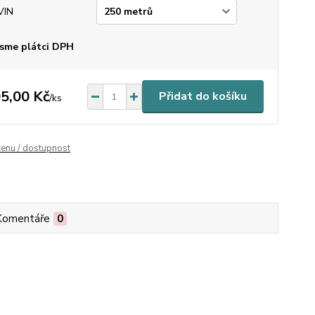
VIN
sme plátci DPH
5,00 Kč
Přidat do košíku
/
ks
cenu / dostupnost
Komentáře
0