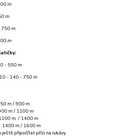
300 m
50 m
 750 m
900 m
atičky:
10 - 550 m
110 - 140 - 750 m
50 m / 900 m
00 m / 1100 m
1100 m / 1400 m
L 1400 m / 1600 m
 ještě připočítat přízi na rukávy