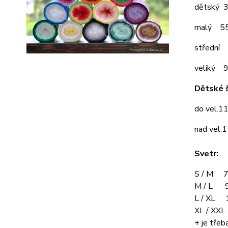
dětský 
malý 5
střední
veliký 
Dětské š
do vel.1
nad vel.
Svetr:
S / M 7
M / L 9
L / XL 
XL / XX
+ je třeba