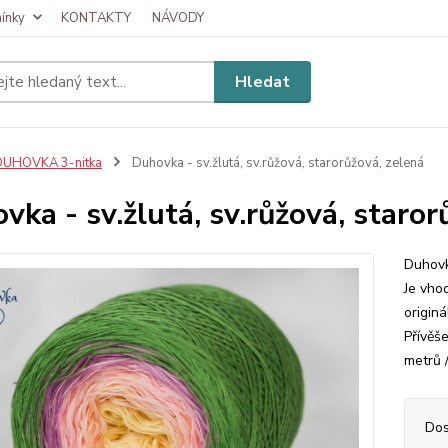
ínky
KONTAKTY
NÁVODY
Hledat
DUHOVKA 3-nitka
Duhovka - sv.žlutá, sv.růžová, starorůžová, zelená
vka - sv.žlutá, sv.růžová, staror
Duhovk
Je vhod
originá
Přívěš
metrů /
Dos