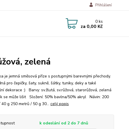
Přihlášení
0
ks
za
0,00 Kč
ůžová, zelená
a je jemná směsová příze s postupnými barevnými přechody.
ná pro čepičky, šaty, sukně, šátky, tuniky, deky a také
lní dekorace :) Barvy: sv.žlutá, sv.růžová, starorůžová, zelená
ek se může lišit Složení: 50% bavlna/50% akryl Návin: 200
 40 g 250 metrů / 50 g 30...
celý popis
tupnost
k odeslání od 2 do 7 dnů