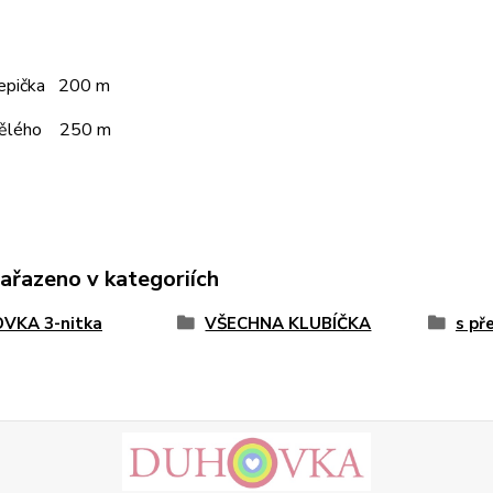
čepička 200 m
pělého 250 m
zařazeno v kategoriích
VKA 3-nitka
VŠECHNA KLUBÍČKA
s př