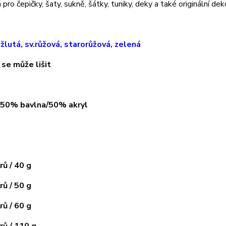
pro čepičky, šaty, sukně, šátky, tuniky, deky a také originální dek
.žlutá, sv.růžová, starorůžová, zelená
 se může lišit
: 50% bavlna/50% akryl
ů / 40 g
ů / 50 g
ů / 60 g