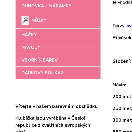
Je vhodná 
DUHOVKA + NÁRAMKY
NŮŽKY
Barvy:
sv
HÁČKY
Přívěšek
NÁVODY
VZORNÍK BAREV
Složení
DÁRKOVÝ POUKAZ
Návin:
200 metr
Vítejte v našem barevném obchůdku.
250 metr
Klubíčka jsou vyráběna v České
300 metr
republice z kvalitních evropských