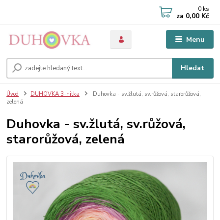
0
ks
za
0,00 Kč
Menu
Hledat
Úvod
DUHOVKA 3-nitka
Duhovka - sv.žlutá, sv.růžová, starorůžová,
zelená
Duhovka - sv.žlutá, sv.růžová,
starorůžová, zelená