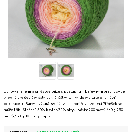
Duhovka je jemná směsová příze s postupnými barevnými přechody. Je
vhodná pro čepičky, šaty, sukně, šátky, tuniky, deky a také originální
dekorace :) Barvy: sv.žlutá, sv.růžová, starorůžová, zelená Přívěšek se
může lišit Složení: 50% bavlna/50% akryl Návin: 200 metrů / 40 g 250
metrů / 50 g 30...
celý popis