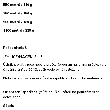
550 metrů / 110 g
750 metrů / 150 g
900 metrů / 180 g
1100 metrů / 220 g
Počet nitek: 3
JEHLICE/HÁČEK: 3 - 5
Údržba
: prát v ruce nebo v pračce (program na jemná prádlo, vlna
či ruční praní do 30°C), sušit vodorovně rozložené
Klubíčka jsou vyrobená v České republice z kvalitního materiálu.
Orientační spotřeba
(může se lišit - záleží na použitém vzoru,
délce apod.)
Šátek: