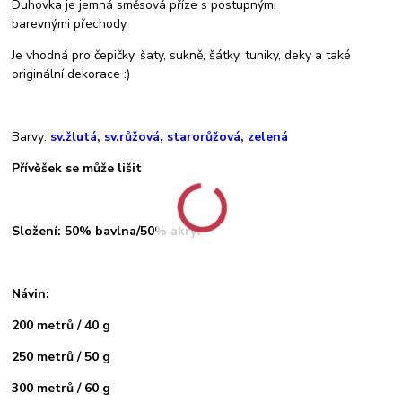
Duhovka je jemná směsová příze s postupnými
barevnými přechody.
Je vhodná pro čepičky, šaty, sukně, šátky, tuniky, deky a také
originální dekorace :)
Barvy:
sv.žlutá, sv.růžová, starorůžová, zelená
Přívěšek se může lišit
Složení: 50% bavlna/50% akryl
Návin:
200 metrů / 40 g
250 metrů / 50 g
300 metrů / 60 g