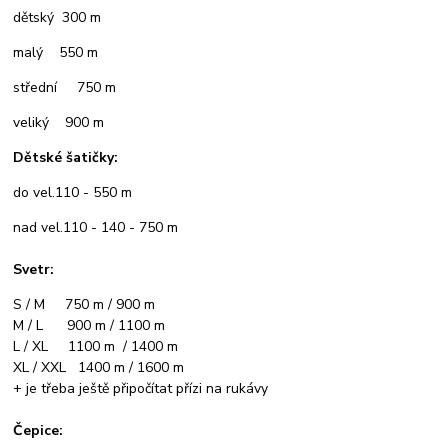
dětský 300 m
malý 550 m
střední 750 m
veliký 900 m
Dětské šatičky:
do vel.110 - 550 m
nad vel.110 - 140 - 750 m
Svetr:
S / M 750 m / 900 m
M / L 900 m / 1100 m
L / XL 1100 m / 1400 m
XL / XXL 1400 m / 1600 m
+ je třeba ještě připočítat přízi na rukávy
Čepice: