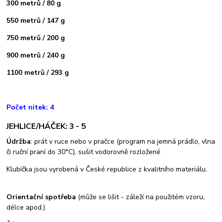
300 metrů / 80 g
550 metrů / 147 g
750 metrů / 200 g
900 metrů / 240 g
1100 metrů / 293 g
Počet nitek: 4
JEHLICE/HÁČEK: 3 - 5
Údržba
: prát v ruce nebo v pračce (program na jemná prádlo, vlna
či ruční praní do 30°C), sušit vodorovně rozložené
Klubíčka jsou vyrobená v České republice z kvalitního materiálu.
Orientační spotřeba
(může se lišit - záleží na použitém vzoru,
délce apod.)