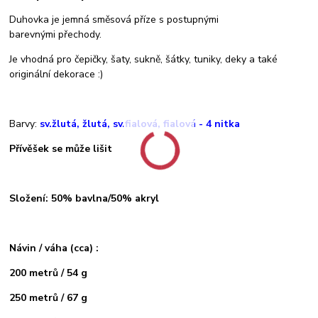
Duhovka je jemná směsová příze s postupnými
barevnými přechody.
Je vhodná pro čepičky, šaty, sukně, šátky, tuniky, deky a také
originální dekorace :)
Barvy:
sv.žlutá, žlutá, sv.fialová, fialová - 4 nitka
Přívěšek se může lišit
Složení: 50% bavlna/50% akryl
Návin / váha (cca) :
200 metrů / 54 g
250 metrů / 67 g