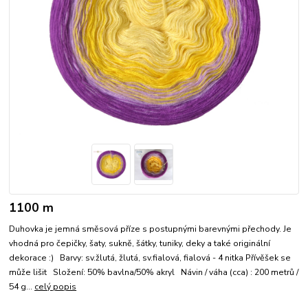
1100 m
Duhovka je jemná směsová příze s postupnými barevnými přechody. Je
vhodná pro čepičky, šaty, sukně, šátky, tuniky, deky a také originální
dekorace :) Barvy: sv.žlutá, žlutá, sv.fialová, fialová - 4 nitka Přívěšek se
může lišit Složení: 50% bavlna/50% akryl Návin / váha (cca) : 200 metrů /
54 g...
celý popis