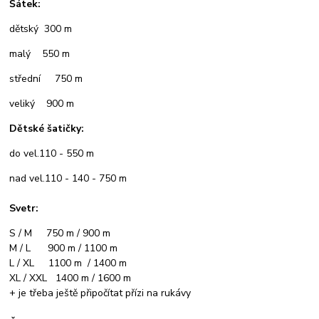
Šátek:
dětský 300 m
malý 550 m
střední 750 m
veliký 900 m
Dětské šatičky:
do vel.110 - 550 m
nad vel.110 - 140 - 750 m
Svetr:
S / M 750 m / 900 m
M / L 900 m / 1100 m
L / XL 1100 m / 1400 m
XL / XXL 1400 m / 1600 m
+ je třeba ještě připočítat přízi na rukávy