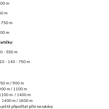
300 m
50 m
 750 m
900 m
atičky:
10 - 550 m
110 - 140 - 750 m
50 m / 900 m
00 m / 1100 m
1100 m / 1400 m
L 1400 m / 1600 m
 ještě připočítat přízi na rukávy