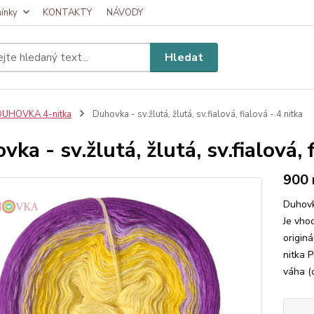
ínky
KONTAKTY
NÁVODY
Hledat
DUHOVKA 4-nitka
Duhovka - sv.žlutá, žlutá, sv.fialová, fialová - 4 nitka
ka - sv.žlutá, žlutá, sv.fialová, 
900
Duhovk
Je vhod
originá
nitka 
váha (c