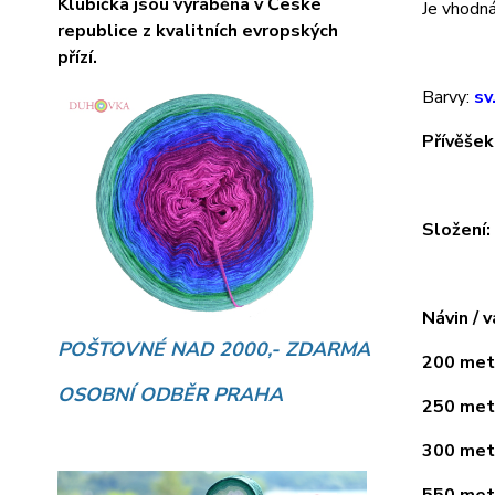
Klubíčka jsou vyráběna v České
Je vhodná 
republice z kvalitních evropských
přízí.
Barvy:
sv
Přívěšek
Složení
Návin / v
POŠTOVNÉ NAD 2000,- ZDARMA
200 metr
OSOBNÍ ODBĚR PRAHA
250 metr
300 metr
550 metr