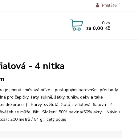
Přihlášení
0
ks
za
0,00 Kč
fialová - 4 nitka
 m
a je jemná směsová příze s postupnými barevnými přechody.
ná pro čepičky, šaty, sukně, šátky, tuniky, deky a také
lní dekorace :) Barvy: sv.žlutá, žlutá, sv.fialová, fialová - 4
Přívěšek se může lišit Složení: 50% bavlna/50% akryl Návin /
ca) : 200 metrů / 54 g...
celý popis