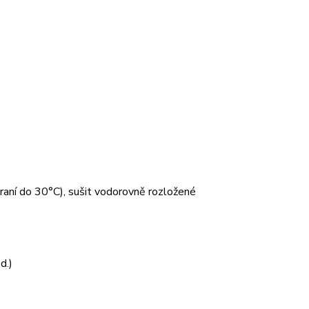
 praní do 30°C), sušit vodorovně rozložené
d.)