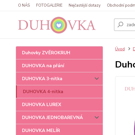
O NÁS
FOTOGALERIE
Nejčastější dotazy
Obchodní podm
Úvod
Duhovky ZVĚROKRUH
Duhov
DUHOVKA na přání
DUHOVKA 3-nitka
DUHOVKA 4-nitka
DUHOVKA LUREX
DUHOVKA JEDNOBAREVNÁ
DUHOVKA MELÍR