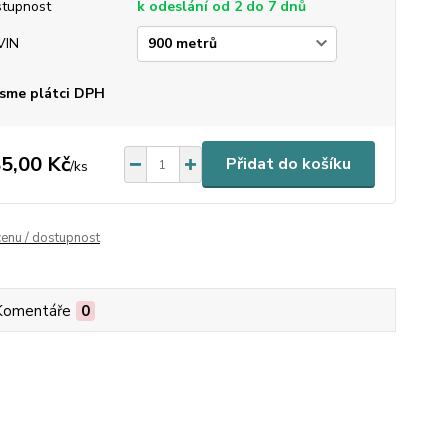
tupnost
k odeslání od 2 do 7 dnů
VIN
sme plátci DPH
5,00 Kč
Přidat do košíku
/
ks
cenu / dostupnost
Komentáře
0