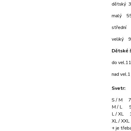
dětský 
malý 5
střední
veliký 
Dětské š
do vel.1
nad vel.
Svetr:
S / M 7
M / L 9
L / XL 
XL / XX
+ je třeba