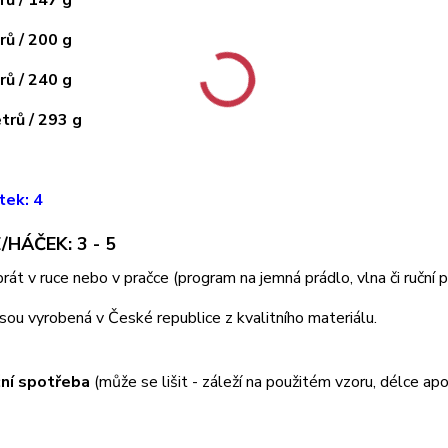
ů / 200 g
ů / 240 g
rů / 293 g
tek: 4
/HÁČEK: 3 - 5
 prát v ruce nebo v pračce (program na jemná prádlo, vlna či ruční
jsou vyrobená v České republice z kvalitního materiálu.
ní spotřeba
(může se lišit - záleží na použitém vzoru, délce apo