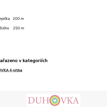
čepička 200 m
pělého 250 m
zařazeno v kategoriích
VKA 4-nitka