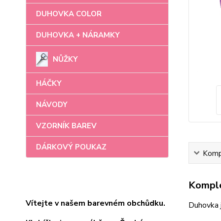
DUHOVKA COLOR
DUHOVKA + NÁRAMKY
NŮŽKY
HÁČKY
NÁVODY
VZORNÍK BAREV
DÁRKOVÝ POUKAZ
Kompl
Komple
Vítejte v našem barevném obchůdku.
Duhovka 