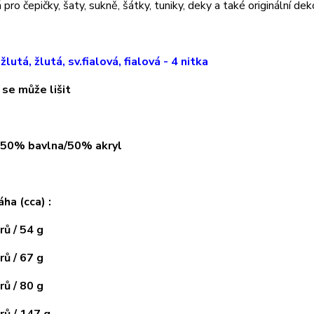
pro čepičky, šaty, sukně, šátky, tuniky, deky a také originální dek
.žlutá, žlutá, sv.fialová, fialová - 4 nitka
 se může lišit
: 50% bavlna/50% akryl
áha (cca) :
ů / 54 g
ů / 67 g
ů / 80 g
ů / 147 g