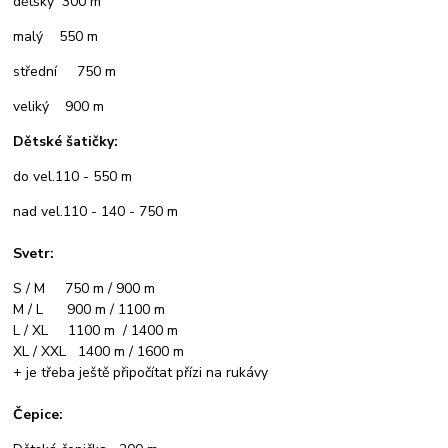
dětský 300 m
malý 550 m
střední 750 m
veliký 900 m
Dětské šatičky:
do vel.110 - 550 m
nad vel.110 - 140 - 750 m
Svetr:
S / M 750 m / 900 m
M / L 900 m / 1100 m
L / XL 1100 m / 1400 m
XL / XXL 1400 m / 1600 m
+ je třeba ještě připočítat přízi na rukávy
Čepice: