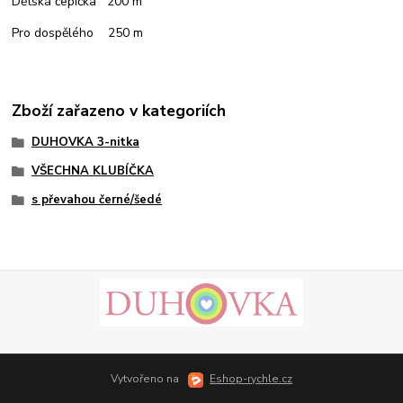
Dětská čepička 200 m
Pro dospělého 250 m
Zboží zařazeno v kategoriích
DUHOVKA 3-nitka
VŠECHNA KLUBÍČKA
s převahou černé/šedé
Vytvořeno na
Eshop-rychle.cz