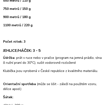
550 metrů / 110 g
750 metrů / 150 g
900 metrů / 180 g
1100 metrů / 220 g
Počet nitek: 3
JEHLICE/HÁČEK: 3 - 5
Údržba
: prát v ruce nebo v pračce (program na jemná prádlo, vlna
či ruční praní do 30°C), sušit vodorovně rozložené
Klubíčka jsou vyrobená v České republice z kvalitního materiálu.
Orientační spotřeba
(může se lišit - záleží na použitém vzoru,
délce apod.)
Šátek: