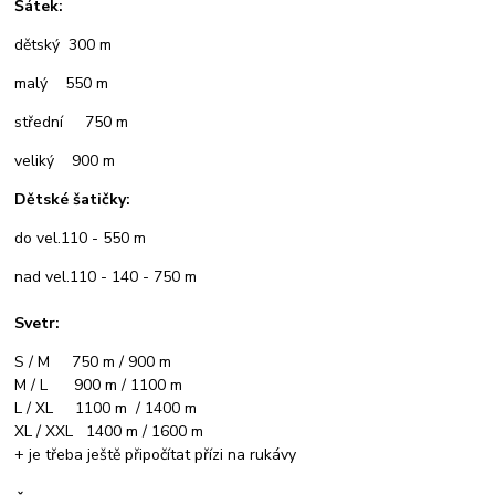
Šátek:
dětský 300 m
malý 550 m
střední 750 m
veliký 900 m
Dětské šatičky:
do vel.110 - 550 m
nad vel.110 - 140 - 750 m
Svetr:
S / M 750 m / 900 m
M / L 900 m / 1100 m
L / XL 1100 m / 1400 m
XL / XXL 1400 m / 1600 m
+ je třeba ještě připočítat přízi na rukávy