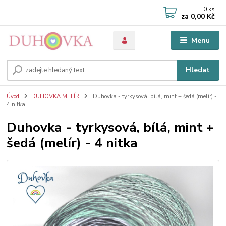
0
ks
za
0,00 Kč
Menu
Hledat
Úvod
DUHOVKA MELÍR
Duhovka - tyrkysová, bílá, mint + šedá (melír) -
4 nitka
Duhovka - tyrkysová, bílá, mint +
šedá (melír) - 4 nitka