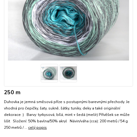
250 m
Duhovka je jemná směsová příze s postupnými barevnými přechody. Je
vhodná pro čepičky, šaty, sukně, šátky, tuniky, deky a také originální
dekorace :) Barvy: tyrkysová, bílá, mint + šedá (melír) Přívěšek se může
lišit Složení: 50% bavlna/50% akryl Návin/váha (cca): 200 metrů / 54 g
250 metrů / ...
celý popis