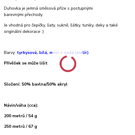
Duhovka je jemná směsová příze s postupnými
barevnými přechody.
Je vhodná pro čepičky, šaty, sukně, šátky, tuniky, deky a také
originální dekorace :)
Barvy:
tyrkysová, bílá, mint + šedá (melír)
Přívěšek se může lišit
Složení: 50% bavlna/50% akryl
Návin/váha (cca):
200 metrů / 54 g
250 metrů / 67 g