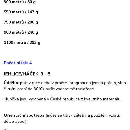
300 metrů / 80 g
550 metrů / 147 g
750 metrů / 200 g
900 metrů / 240 g
1100 metrů / 293 g
Počet nitek: 4
JEHLICE/HÁČEK: 3 - 5
Údržba
: prát v ruce nebo v pračce (program na jemná prádlo, vlna
či ruční praní do 30°C), sušit vodorovně rozložené
Klubíčka jsou vyrobená v České republice z kvalitního materiálu.
Orientační spotřeba
(může se lišit - záleží na použitém vzoru,
délce apod.)