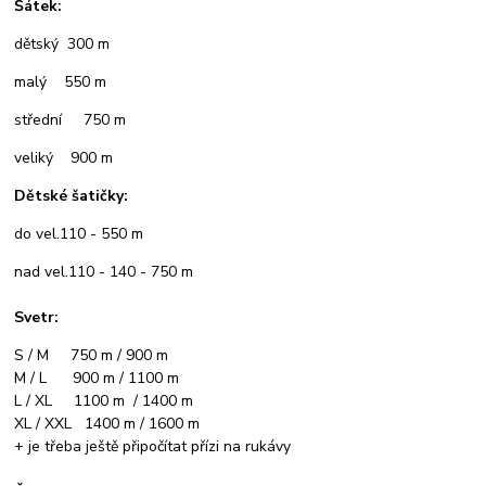
Šátek:
dětský 300 m
malý 550 m
střední 750 m
veliký 900 m
Dětské šatičky:
do vel.110 - 550 m
nad vel.110 - 140 - 750 m
Svetr:
S / M 750 m / 900 m
M / L 900 m / 1100 m
L / XL 1100 m / 1400 m
XL / XXL 1400 m / 1600 m
+ je třeba ještě připočítat přízi na rukávy