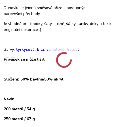
Duhovka je jemná směsová příze s postupnými
barevnými přechody.
Je vhodná pro čepičky, šaty, sukně, šátky, tuniky, deky a také
originální dekorace :)
Barvy:
tyrkysová, bílá, sv.fialová, fialová
Přívěšek se může lišit
Složení: 50% bavlna/50% akryl
Návin:
200 metrů / 54 g
250 metrů / 67 g