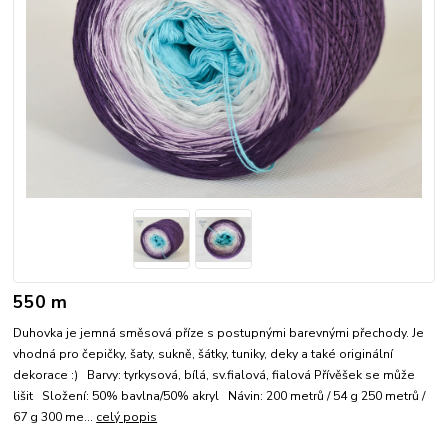
550 m
Duhovka je jemná směsová příze s postupnými barevnými přechody. Je
vhodná pro čepičky, šaty, sukně, šátky, tuniky, deky a také originální
dekorace :) Barvy: tyrkysová, bílá, sv.fialová, fialová Přívěšek se může
lišit Složení: 50% bavlna/50% akryl Návin: 200 metrů / 54 g 250 metrů /
67 g 300 me...
celý popis