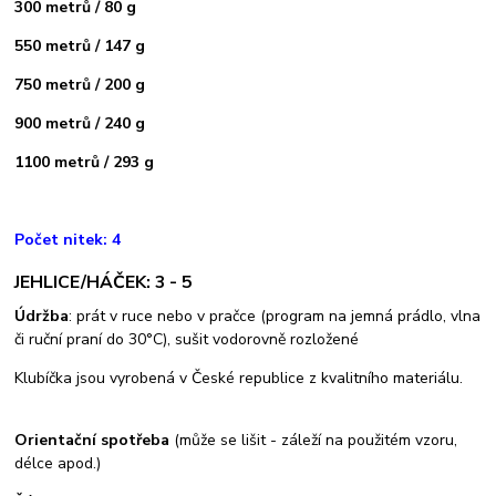
300 metrů / 80 g
550 metrů / 147 g
750 metrů / 200 g
900 metrů / 240 g
1100 metrů / 293 g
Počet nitek: 4
JEHLICE/HÁČEK: 3 - 5
Údržba
: prát v ruce nebo v pračce (program na jemná prádlo, vlna
či ruční praní do 30°C), sušit vodorovně rozložené
Klubíčka jsou vyrobená v České republice z kvalitního materiálu.
Orientační spotřeba
(může se lišit - záleží na použitém vzoru,
délce apod.)