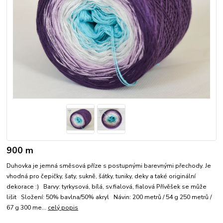
900 m
Duhovka je jemná směsová příze s postupnými barevnými přechody. Je
vhodná pro čepičky, šaty, sukně, šátky, tuniky, deky a také originální
dekorace :) Barvy: tyrkysová, bílá, sv.fialová, fialová Přívěšek se může
lišit Složení: 50% bavlna/50% akryl Návin: 200 metrů / 54 g 250 metrů /
67 g 300 me...
celý popis