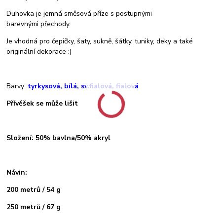
Duhovka je jemná směsová příze s postupnými
barevnými přechody.
Je vhodná pro čepičky, šaty, sukně, šátky, tuniky, deky a také
originální dekorace :)
Barvy:
tyrkysová, bílá, sv.fialová, fialová
Přívěšek se může lišit
Složení: 50% bavlna/50% akryl
Návin:
200 metrů / 54 g
250 metrů / 67 g