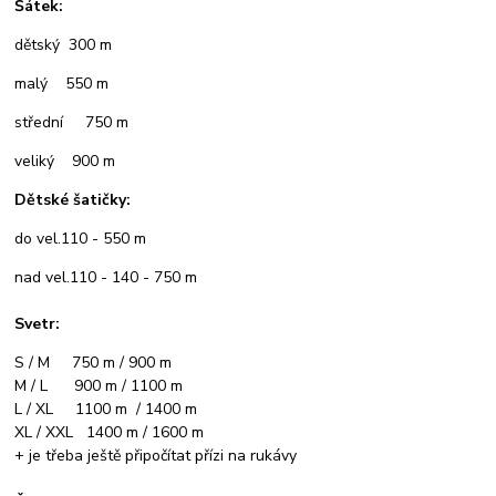
Šátek:
dětský 300 m
malý 550 m
střední 750 m
veliký 900 m
Dětské šatičky:
do vel.110 - 550 m
nad vel.110 - 140 - 750 m
Svetr:
S / M 750 m / 900 m
M / L 900 m / 1100 m
L / XL 1100 m / 1400 m
XL / XXL 1400 m / 1600 m
+ je třeba ještě připočítat přízi na rukávy