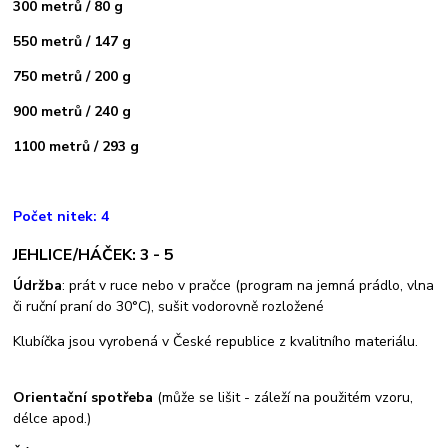
300 metrů / 80 g
550 metrů / 147 g
750 metrů / 200 g
900 metrů / 240 g
1100 metrů / 293 g
Počet nitek: 4
JEHLICE/HÁČEK: 3 - 5
Údržba
: prát v ruce nebo v pračce (program na jemná prádlo, vlna
či ruční praní do 30°C), sušit vodorovně rozložené
Klubíčka jsou vyrobená v České republice z kvalitního materiálu.
Orientační spotřeba
(může se lišit - záleží na použitém vzoru,
délce apod.)