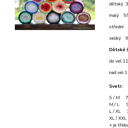
dětský 
malý 5
střední
veliký 
Dětské š
do vel.1
nad vel.
Svetr:
S / M 7
M / L 9
L / XL 
XL / XX
+ je třeba