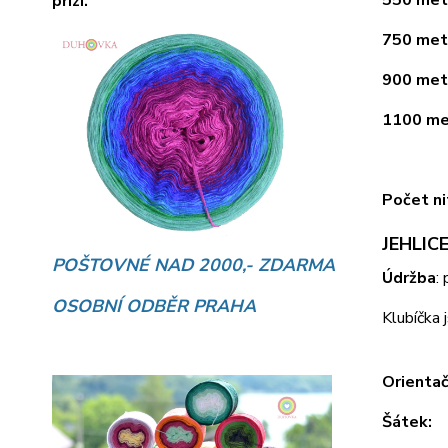
přízí.
750 metr
900 metr
1100 met
Počet ni
JEHLICE
POŠTOVNÉ NAD 2000,- ZDARMA
Údržba
:
OSOBNÍ ODBĚR PRAHA
Klubíčka 
Orientač
Šátek: