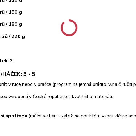
ů / 150 g
ů / 180 g
rů / 220 g
tek: 3
/HÁČEK: 3 - 5
 prát v ruce nebo v pračce (program na jemná prádlo, vlna či ruční
jsou vyrobená v České republice z kvalitního materiálu.
ní spotřeba
(může se lišit - záleží na použitém vzoru, délce apo