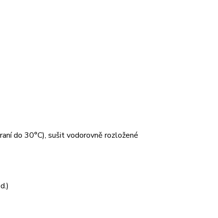
 praní do 30°C), sušit vodorovně rozložené
d.)