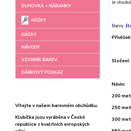
Je vhodná 
DUHOVKA + NÁRAMKY
NŮŽKY
Barvy:
žl
HÁČKY
Přívěšek
NÁVODY
VZORNÍK BAREV
Složení
DÁRKOVÝ POUKAZ
Návin:
200 metr
Vítejte v našem barevném obchůdku.
250 metr
Klubíčka jsou vyráběna v České
300 metr
republice z kvalitních evropských
550 metr