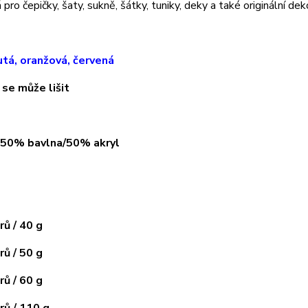
pro čepičky, šaty, sukně, šátky, tuniky, deky a také originální dek
utá, oranžová, červená
 se může lišit
: 50% bavlna/50% akryl
ů / 40 g
ů / 50 g
ů / 60 g
ů / 110 g