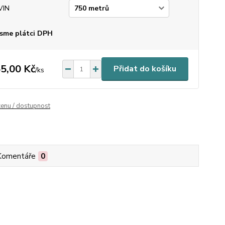
VIN
sme plátci DPH
5,00 Kč
Přidat do košíku
/
ks
cenu / dostupnost
Komentáře
0