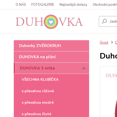
O NÁS
FOTOGALERIE
Nejčastější dotazy
Obchodní podm
Úvod
Duhovky ZVĚROKRUH
Duho
DUHOVKA na přání
DUHOVKA 3-nitka
VŠECHNA KLUBÍČKA
s převahou růžové
s převahou modré
s převahou žluté