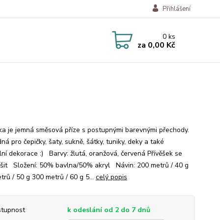
Přihlášení
0
ks
za
0,00 Kč
a je jemná směsová příze s postupnými barevnými přechody.
ná pro čepičky, šaty, sukně, šátky, tuniky, deky a také
lní dekorace :) Barvy: žlutá, oranžová, červená Přívěšek se
išit Složení: 50% bavlna/50% akryl Návin: 200 metrů / 40 g
rů / 50 g 300 metrů / 60 g 5...
celý popis
tupnost
k odeslání od 2 do 7 dnů