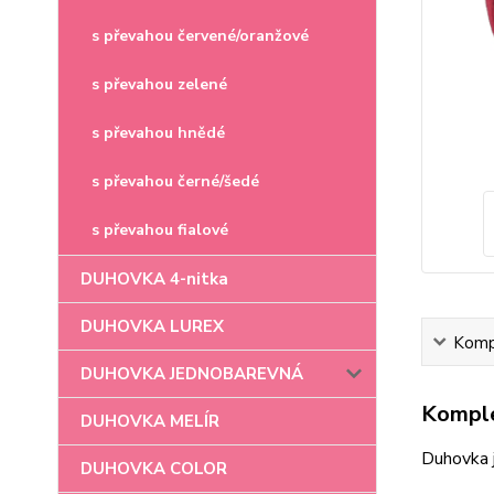
s převahou červené/oranžové
s převahou zelené
s převahou hnědé
s převahou černé/šedé
s převahou fialové
DUHOVKA 4-nitka
DUHOVKA LUREX
Kompl
DUHOVKA JEDNOBAREVNÁ
Komple
DUHOVKA MELÍR
Duhovka 
DUHOVKA COLOR