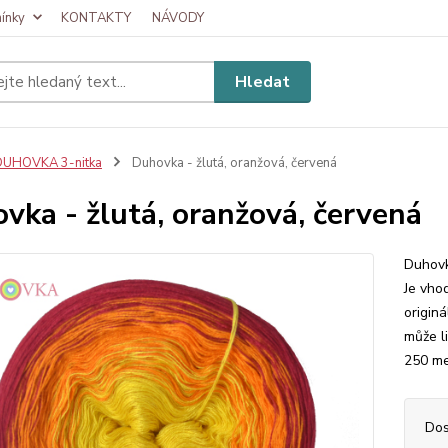
ínky
KONTAKTY
NÁVODY
Hledat
DUHOVKA 3-nitka
Duhovka - žlutá, oranžová, červená
vka - žlutá, oranžová, červená
Duhovk
Je vhod
originá
může l
250 met
Dos