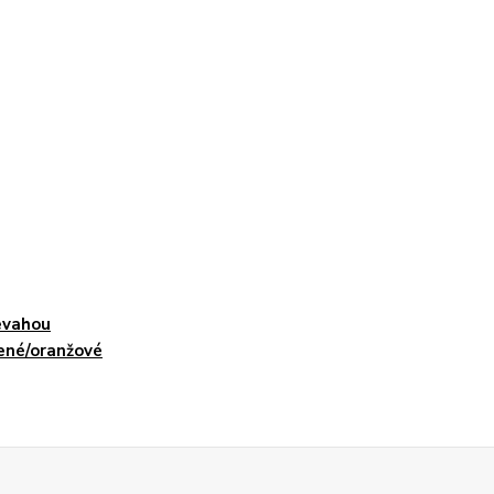
evahou
ené/oranžové