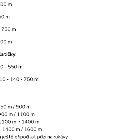
300 m
50 m
 750 m
900 m
atičky:
10 - 550 m
110 - 140 - 750 m
50 m / 900 m
00 m / 1100 m
1100 m / 1400 m
L 1400 m / 1600 m
 ještě připočítat přízi na rukávy