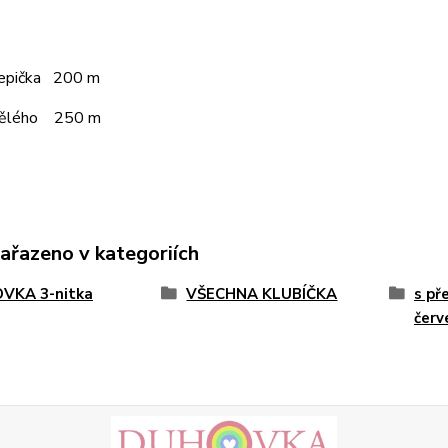
čepička 200 m
pělého 250 m
zařazeno v kategoriích
VKA 3-nitka
VŠECHNA KLUBÍČKA
s př
červ