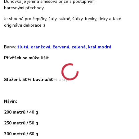
Duhovka je jemná směsová příze s postupnými
barevnými přechody.
Je vhodná pro čepičky, šaty, sukně, šátky, tuniky, deky a také
originální dekorace :)
Barvy:
žlutá, oranžová, červená, zelená, král.modrá
Přívěšek se může lišit
Složení: 50% bavlna/50% akryl
Návin:
200 metrů / 40 g
250 metrů / 50 g
300 metrů / 60 g