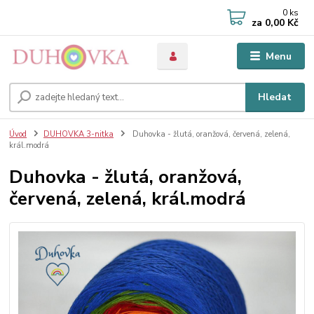
0
ks
za
0,00 Kč
Menu
Hledat
Úvod
DUHOVKA 3-nitka
Duhovka - žlutá, oranžová, červená, zelená,
král.modrá
Duhovka - žlutá, oranžová,
červená, zelená, král.modrá