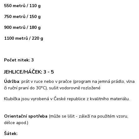
550 metrů / 110 g
750 metrů / 150 g
900 metrů / 180 g
1100 metrů / 220 g
Počet nitek: 3
JEHLICE/HÁČEK: 3 - 5
Údržba
: prát v ruce nebo v pračce (program na jemná prádlo, vlna
či ruční praní do 30°C), sušit vodorovně rozložené
Klubíčka jsou vyrobená v České republice z kvalitního materiálu.
Orientační spotřeba
(může se lišit - záleží na použitém vzoru,
délce apod.)
Šátek: