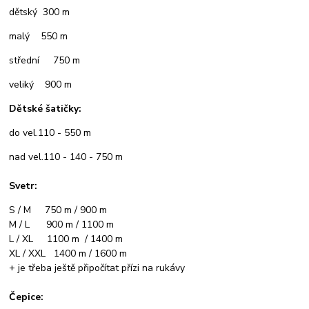
dětský 300 m
malý 550 m
střední 750 m
veliký 900 m
Dětské šatičky:
do vel.110 - 550 m
nad vel.110 - 140 - 750 m
Svetr:
S / M 750 m / 900 m
M / L 900 m / 1100 m
L / XL 1100 m / 1400 m
XL / XXL 1400 m / 1600 m
+ je třeba ještě připočítat přízi na rukávy
Čepice: