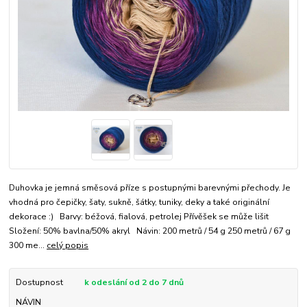
Duhovka je jemná směsová příze s postupnými barevnými přechody. Je
vhodná pro čepičky, šaty, sukně, šátky, tuniky, deky a také originální
dekorace :) Barvy: béžová, fialová, petrolej Přívěšek se může lišit
Složení: 50% bavlna/50% akryl Návin: 200 metrů / 54 g 250 metrů / 67 g
300 me...
celý popis
Dostupnost
k odeslání od 2 do 7 dnů
NÁVIN