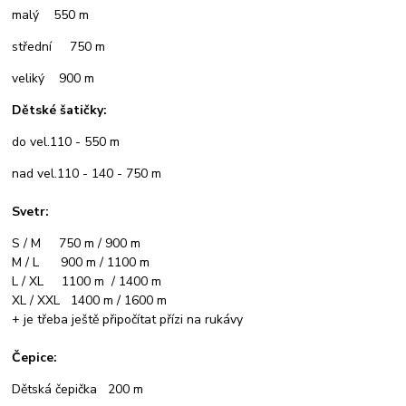
malý 550 m
střední 750 m
veliký 900 m
Dětské šatičky:
do vel.110 - 550 m
nad vel.110 - 140 - 750 m
Svetr:
S / M 750 m / 900 m
M / L 900 m / 1100 m
L / XL 1100 m / 1400 m
XL / XXL 1400 m / 1600 m
+ je třeba ještě připočítat přízi na rukávy
Čepice:
Dětská čepička 200 m