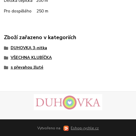
Dětská čepička 200 m
Pro dospělého 250 m
Zboží zařazeno v kategoriích
DUHOVKA 3-nitka
VŠECHNA KLUBÍČKA
s převahou žluté
Vytvořeno na
Eshop-rychle.cz