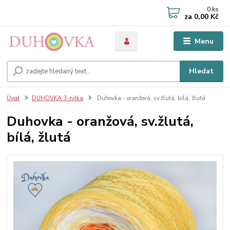
0
ks
za
0,00 Kč
Menu
Hledat
Úvod
DUHOVKA 3-nitka
Duhovka - oranžová, sv.žlutá, bílá, žlutá
Duhovka - oranžová, sv.žlutá,
bílá, žlutá