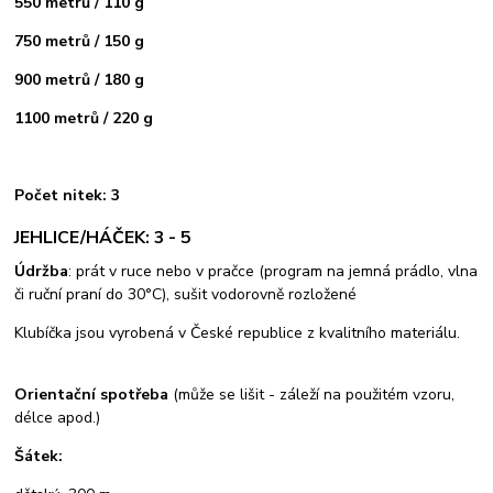
550 metrů / 110 g
750 metrů / 150 g
900 metrů / 180 g
1100 metrů / 220 g
Počet nitek: 3
JEHLICE/HÁČEK: 3 - 5
Údržba
: prát v ruce nebo v pračce (program na jemná prádlo, vlna
či ruční praní do 30°C), sušit vodorovně rozložené
Klubíčka jsou vyrobená v České republice z kvalitního materiálu.
Orientační spotřeba
(může se lišit - záleží na použitém vzoru,
délce apod.)
Šátek: