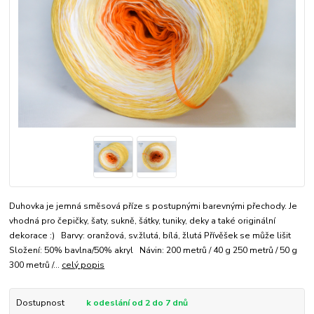
Duhovka je jemná směsová příze s postupnými barevnými přechody. Je
vhodná pro čepičky, šaty, sukně, šátky, tuniky, deky a také originální
dekorace :) Barvy: oranžová, sv.žlutá, bílá, žlutá Přívěšek se může lišit
Složení: 50% bavlna/50% akryl Návin: 200 metrů / 40 g 250 metrů / 50 g
300 metrů /...
celý popis
Dostupnost
k odeslání od 2 do 7 dnů