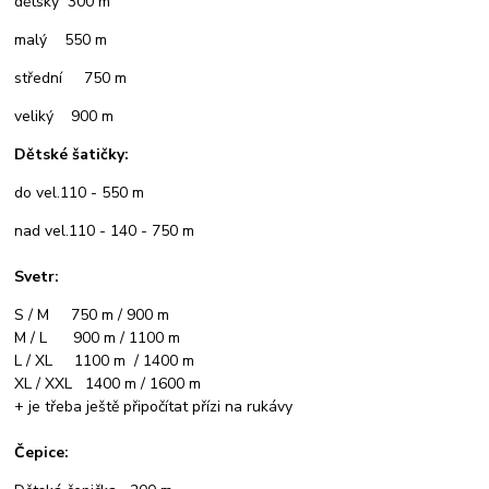
dětský 300 m
malý 550 m
střední 750 m
veliký 900 m
Dětské šatičky:
do vel.110 - 550 m
nad vel.110 - 140 - 750 m
Svetr:
S / M 750 m / 900 m
M / L 900 m / 1100 m
L / XL 1100 m / 1400 m
XL / XXL 1400 m / 1600 m
+ je třeba ještě připočítat přízi na rukávy
Čepice: