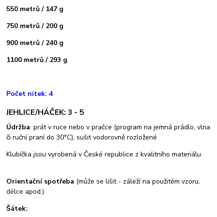
550 metrů / 147 g
750 metrů / 200 g
900 metrů / 240 g
1100 metrů / 293 g
Počet nitek: 4
JEHLICE/HÁČEK: 3 - 5
Údržba
: prát v ruce nebo v pračce (program na jemná prádlo, vlna
či ruční praní do 30°C), sušit vodorovně rozložené
Klubíčka jsou vyrobená v České republice z kvalitního materiálu.
Orientační spotřeba
(může se lišit - záleží na použitém vzoru,
délce apod.)
Šátek: