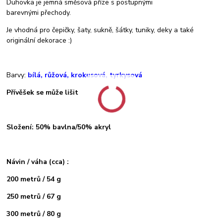
Duhovka je jemná směsová příze s postupnými
barevnými přechody.
Je vhodná pro čepičky, šaty, sukně, šátky, tuniky, deky a také
originální dekorace :)
Barvy:
bílá, růžová, krokusová, tyrkysová
Přívěšek se může lišit
Složení: 50% bavlna/50% akryl
Návin / váha (cca) :
200 metrů / 54 g
250 metrů / 67 g
300 metrů / 80 g