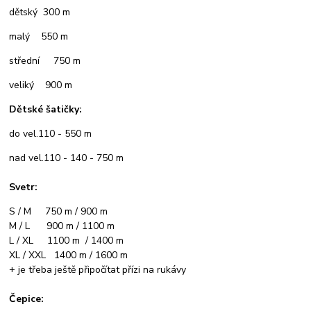
dětský 300 m
malý 550 m
střední 750 m
veliký 900 m
Dětské šatičky:
do vel.110 - 550 m
nad vel.110 - 140 - 750 m
Svetr:
S / M 750 m / 900 m
M / L 900 m / 1100 m
L / XL 1100 m / 1400 m
XL / XXL 1400 m / 1600 m
+ je třeba ještě připočítat přízi na rukávy
Čepice: