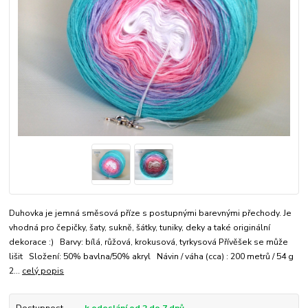
Duhovka je jemná směsová příze s postupnými barevnými přechody. Je
vhodná pro čepičky, šaty, sukně, šátky, tuniky, deky a také originální
dekorace :) Barvy: bílá, růžová, krokusová, tyrkysová Přívěšek se může
lišit Složení: 50% bavlna/50% akryl Návin / váha (cca) : 200 metrů / 54 g
2...
celý popis