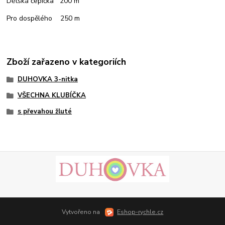
Dětská čepička 200 m
Pro dospělého 250 m
Zboží zařazeno v kategoriích
DUHOVKA 3-nitka
VŠECHNA KLUBÍČKA
s převahou žluté
Vytvořeno na
Eshop-rychle.cz