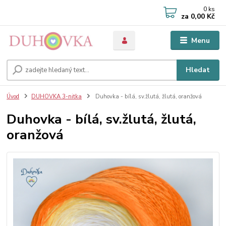
0
ks
za
0,00 Kč
Menu
Hledat
Úvod
DUHOVKA 3-nitka
Duhovka - bílá, sv.žlutá, žlutá, oranžová
Duhovka - bílá, sv.žlutá, žlutá,
oranžová