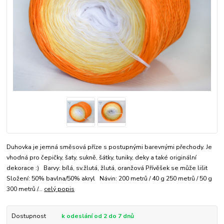
Duhovka je jemná směsová příze s postupnými barevnými přechody. Je
vhodná pro čepičky, šaty, sukně, šátky, tuniky, deky a také originální
dekorace :) Barvy: bílá, sv.žlutá, žlutá, oranžová Přívěšek se může lišit
Složení: 50% bavlna/50% akryl Návin: 200 metrů / 40 g 250 metrů / 50 g
300 metrů /...
celý popis
Dostupnost
k odeslání od 2 do 7 dnů