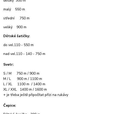
dětský 300 m
malý 550 m
střední 750 m
veliký 900 m
Dětské šatičky:
do vel.110 - 550 m
nad vel.110 - 140 - 750 m
Svetr:
S / M 750 m / 900 m
M / L 900 m / 1100 m
L / XL 1100 m / 1400 m
XL / XXL 1400 m / 1600 m
+ je třeba ještě připočítat přízi na rukávy
Čepice: