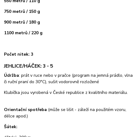
550 metrů / 110 g
750 metrů / 150 g
900 metrů / 180 g
1100 metrů / 220 g
Počet nitek: 3
JEHLICE/HÁČEK: 3 - 5
Údržba
: prát v ruce nebo v pračce (program na jemná prádlo, vlna
či ruční praní do 30°C), sušit vodorovně rozložené
Klubíčka jsou vyrobená v České republice z kvalitního materiálu.
Orientační spotřeba
(může se lišit - záleží na použitém vzoru,
délce apod.)
Šátek: