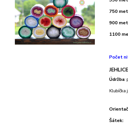
550 metr
750 metr
900 metr
1100 met
Počet ni
JEHLICE
Údržba
:
Klubíčka 
Orientač
Šátek: