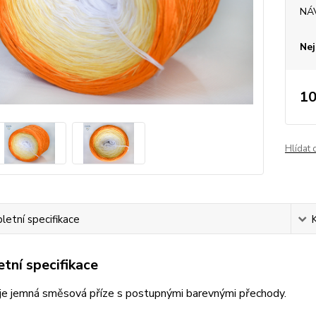
NÁ
Nej
10
Hlídat 
etní specifikace
tní specifikace
je jemná směsová příze s postupnými barevnými přechody.