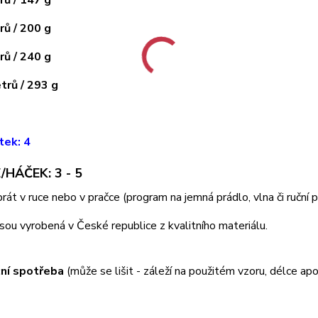
ů / 147 g
ů / 200 g
ů / 240 g
rů / 293 g
tek: 4
/HÁČEK: 3 - 5
 prát v ruce nebo v pračce (program na jemná prádlo, vlna či ruční
jsou vyrobená v České republice z kvalitního materiálu.
ní spotřeba
(může se lišit - záleží na použitém vzoru, délce apo