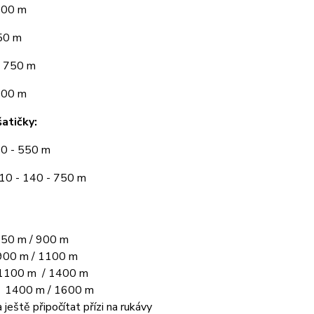
300 m
50 m
 750 m
900 m
atičky:
10 - 550 m
110 - 140 - 750 m
50 m / 900 m
00 m / 1100 m
1100 m / 1400 m
L 1400 m / 1600 m
 ještě připočítat přízi na rukávy