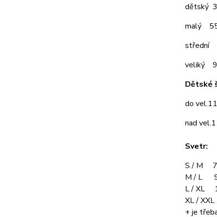
dětský 
malý 5
střední
veliký 
Dětské š
do vel.1
nad vel.
Svetr:
S / M 7
M / L 9
L / XL 
XL / XX
+ je třeba