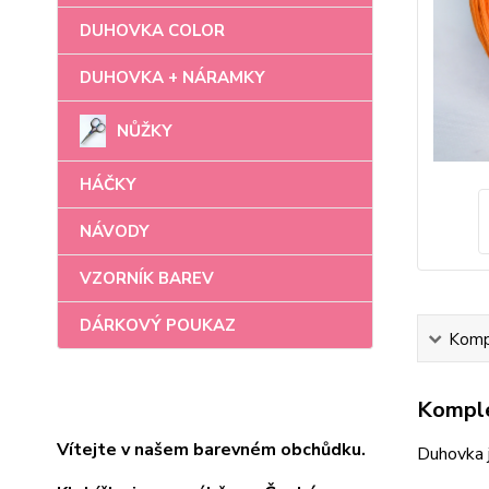
DUHOVKA COLOR
DUHOVKA + NÁRAMKY
NŮŽKY
HÁČKY
NÁVODY
VZORNÍK BAREV
DÁRKOVÝ POUKAZ
Kompl
Komple
Vítejte v našem barevném obchůdku.
Duhovka 