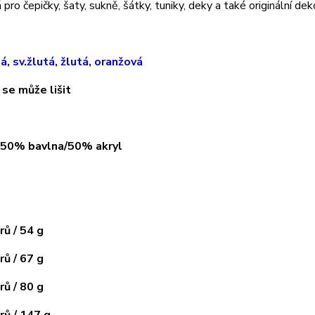
pro čepičky, šaty, sukně, šátky, tuniky, deky a také originální dek
lá, sv.žlutá, žlutá, oranžová
 se může lišit
: 50% bavlna/50% akryl
ů / 54 g
ů / 67 g
ů / 80 g