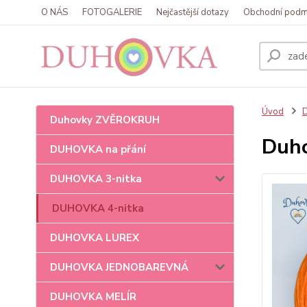
O NÁS
FOTOGALERIE
Nejčastější dotazy
Obchodní podm
Úvod
Duhovky ZVĚROKRUH
Duho
DUHOVKA na přání
DUHOVKA 3-nitka
DUHOVKA 4-nitka
DUHOVKA LUREX
DUHOVKA JEDNOBAREVNÁ
DUHOVKA MELÍR