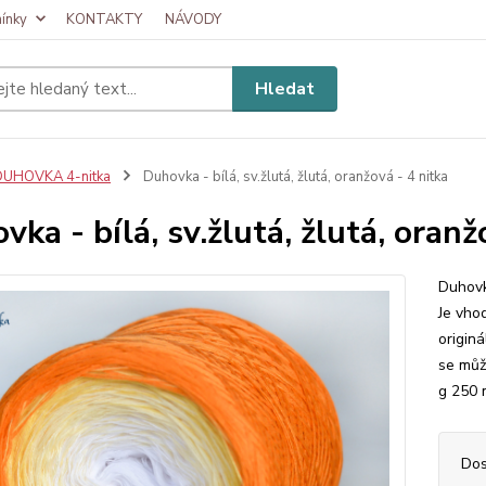
ínky
KONTAKTY
NÁVODY
Hledat
DUHOVKA 4-nitka
Duhovka - bílá, sv.žlutá, žlutá, oranžová - 4 nitka
vka - bílá, sv.žlutá, žlutá, oranž
Duhovk
Je vhod
originá
se můž
g 250 m
Dos