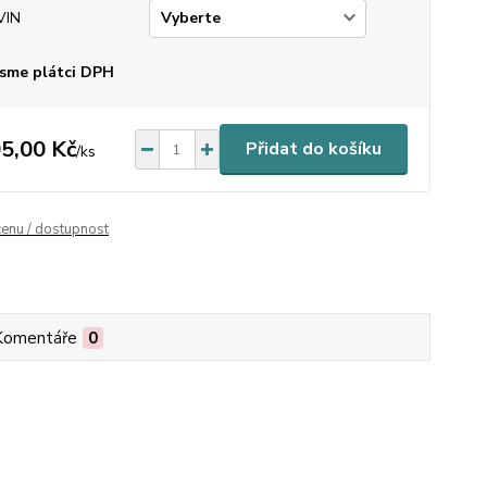
VIN
sme plátci DPH
5,00 Kč
Přidat do košíku
/
ks
cenu / dostupnost
Komentáře
0