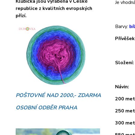
Klubíčka jsou vyráběna v České
Je vhodná 
republice z kvalitních evropských
přízí.
Barvy:
bí
Přívěšek
Složení
Návin:
POŠTOVNÉ NAD 2000,- ZDARMA
200 metr
OSOBNÍ ODBĚR PRAHA
250 metr
300 metr