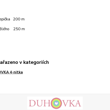
čepička 200 m
pělého 250 m
zařazeno v kategoriích
VKA 4-nitka