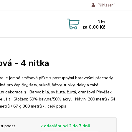
Přihlášení
0
ks
za
0,00 Kč
ová - 4 nitka
a je jemná směsová příze s postupnými barevnými přechody.
ná pro čepičky, šaty, sukně, šátky, tuniky, deky a také
lní dekorace :) Barvy: bílá, sv.žlutá, žlutá, oranžová Přívěšek
e lišit Složení: 50% bavlna/50% akryl Návin: 200 metrů / 54
etrů / 67 g 300 metrů /...
celý popis
tupnost
k odeslání od 2 do 7 dnů