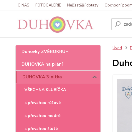
O NÁS
FOTOGALERIE
Nejčastější dotazy
Obchodní podm
Úvod
Duhovky ZVĚROKRUH
Duho
DUHOVKA na přání
DUHOVKA 3-nitka
VŠECHNA KLUBÍČKA
s převahou růžové
s převahou modré
s převahou žluté