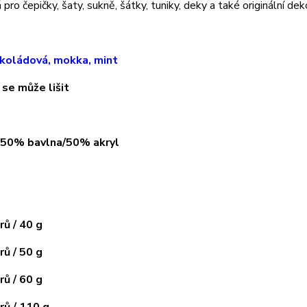
pro čepičky, šaty, sukně, šátky, tuniky, deky a také originální dek
koládová, mokka, mint
 se může lišit
: 50% bavlna/50% akryl
ů / 40 g
ů / 50 g
ů / 60 g
ů / 110 g