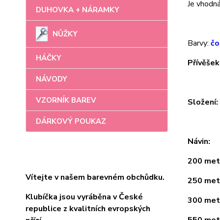
Je vhodná 
DUHOVKA + NÁRAMKY
NŮŽKY
Barvy:
čo
HÁČKY
Přívěšek
NÁVODY
VZORNÍK BAREV
Složení
DÁRKOVÝ POUKAZ
Návin:
200 metr
Vítejte v našem barevném obchůdku.
250 metr
Klubíčka jsou vyráběna v České
300 metr
republice z kvalitních evropských
550 metr