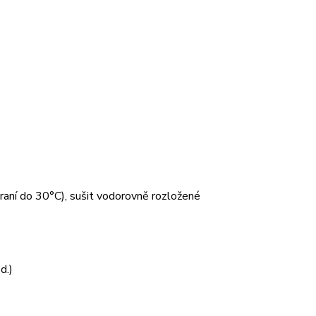
 praní do 30°C), sušit vodorovně rozložené
d.)