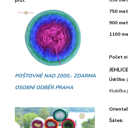
přízí.
750 metr
900 metr
1100 met
Počet ni
JEHLICE
POŠTOVNÉ NAD 2000,- ZDARMA
Údržba
:
OSOBNÍ ODBĚR PRAHA
Klubíčka 
Orientač
Šátek: