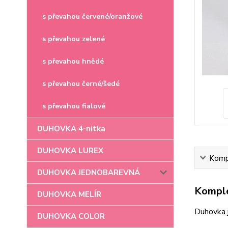
s převahou červené/oranžové
s převahou zelené
s převahou hnědé
s převahou černé/šedé
s převahou fialové
DUHOVKA 4-nitka
DUHOVKA LUREX
Kompl
DUHOVKA JEDNOBAREVNÁ
Komple
DUHOVKA MELÍR
Duhovka 
DUHOVKA COLOR