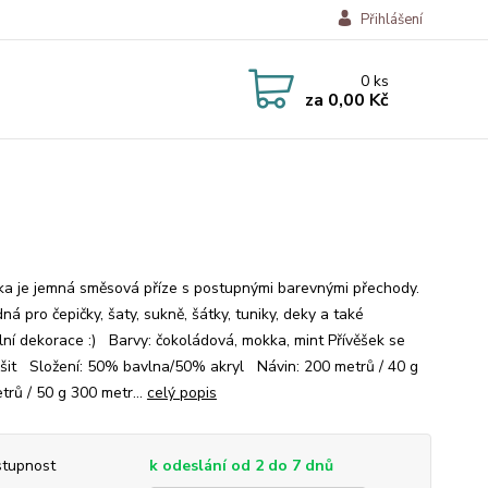
Přihlášení
0
ks
za
0,00 Kč
a je jemná směsová příze s postupnými barevnými přechody.
ná pro čepičky, šaty, sukně, šátky, tuniky, deky a také
ální dekorace :) Barvy: čokoládová, mokka, mint Přívěšek se
išit Složení: 50% bavlna/50% akryl Návin: 200 metrů / 40 g
trů / 50 g 300 metr...
celý popis
tupnost
k odeslání od 2 do 7 dnů