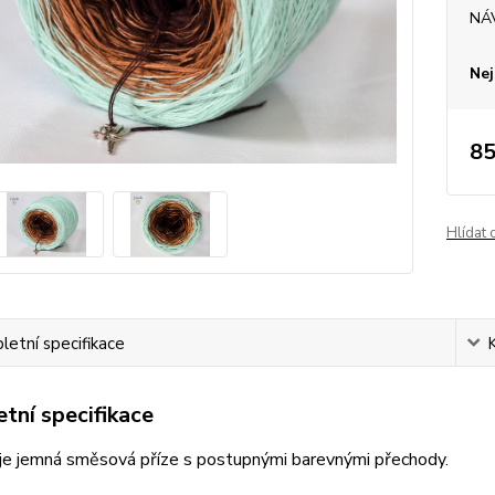
NÁ
Nej
85
Hlídat 
etní specifikace
tní specifikace
je jemná směsová příze s postupnými barevnými přechody.