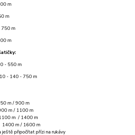
300 m
50 m
 750 m
900 m
atičky:
10 - 550 m
110 - 140 - 750 m
50 m / 900 m
00 m / 1100 m
1100 m / 1400 m
L 1400 m / 1600 m
 ještě připočítat přízi na rukávy