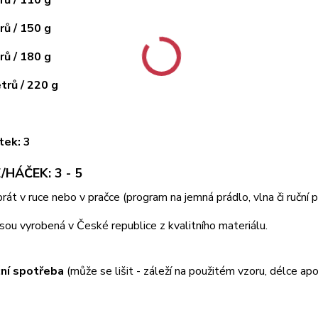
ů / 150 g
ů / 180 g
rů / 220 g
tek: 3
/HÁČEK: 3 - 5
 prát v ruce nebo v pračce (program na jemná prádlo, vlna či ruční
jsou vyrobená v České republice z kvalitního materiálu.
ní spotřeba
(může se lišit - záleží na použitém vzoru, délce apo