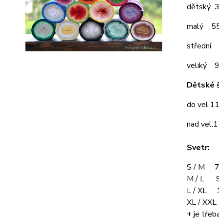
dětský 
malý 5
střední
veliký 
Dětské š
do vel.1
nad vel.
Svetr:
S / M 7
M / L 9
L / XL 
XL / XX
+ je třeba