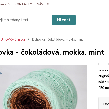
ínky
KONTAKTY
NÁVODY
Hledat
DUHOVKA 3-nitka
Duhovka - čokoládová, mokka, mint
vka - čokoládová, mokka, mint
Duhovk
Je vhod
origin
může l
250 me
Dos