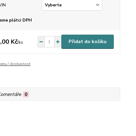
VIN
sme plátci DPH
,00 Kč
Přidat do košíku
/
ks
cenu / dostupnost
Komentáře
0