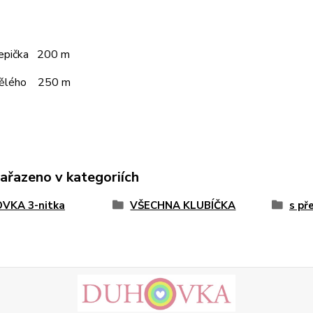
čepička 200 m
pělého 250 m
zařazeno v kategoriích
VKA 3-nitka
VŠECHNA KLUBÍČKA
s př