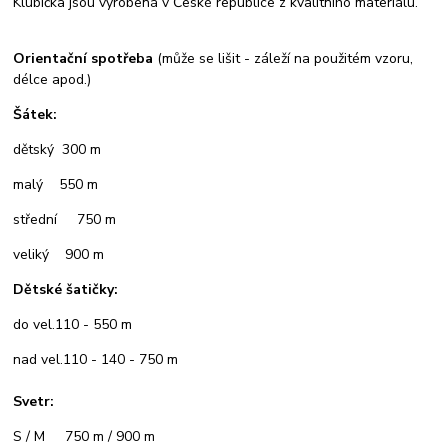
Klubíčka jsou vyrobená v České republice z kvalitního materiálu.
Orientační spotřeba
(může se lišit - záleží na použitém vzoru,
délce apod.)
Šátek:
dětský 300 m
malý 550 m
střední 750 m
veliký 900 m
Dětské šatičky:
do vel.110 - 550 m
nad vel.110 - 140 - 750 m
Svetr:
S / M 750 m / 900 m