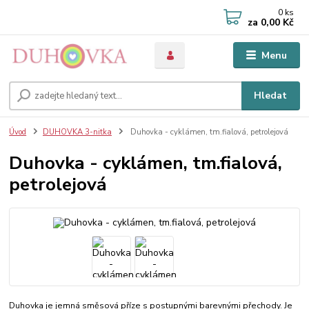
0
ks
za
0,00 Kč
Menu
Hledat
Úvod
DUHOVKA 3-nitka
Duhovka - cyklámen, tm.fialová, petrolejová
Duhovka - cyklámen, tm.fialová,
petrolejová
Duhovka je jemná směsová příze s postupnými barevnými přechody. Je