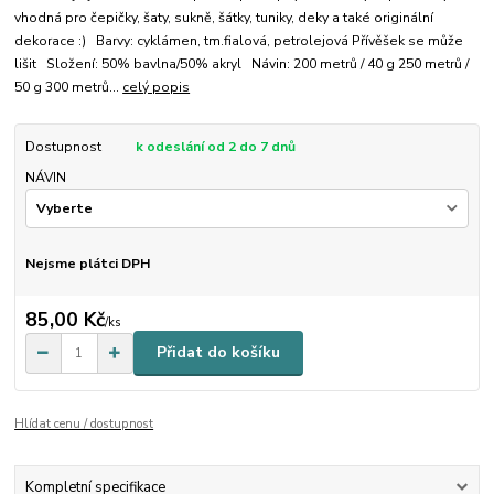
vhodná pro čepičky, šaty, sukně, šátky, tuniky, deky a také originální
dekorace :) Barvy: cyklámen, tm.fialová, petrolejová Přívěšek se může
lišit Složení: 50% bavlna/50% akryl Návin: 200 metrů / 40 g 250 metrů /
50 g 300 metrů...
celý popis
Dostupnost
k odeslání od 2 do 7 dnů
NÁVIN
Nejsme plátci DPH
85,00 Kč
/
ks
Přidat do košíku
Hlídat cenu / dostupnost
Kompletní specifikace