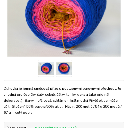
Duhovka je jemná směsová příze s postupnými barevnými přechody. Je
vhodná pro čepičky, šaty, sukně, šátky, tuniky, deky a také originální
dekorace :) Barvy: hořčicová, cyklámen, král.modrá Přívěšek se může
lišit Složení: 50% bavlna/50% akryl Návin: 200 metrů / 54 g 250 metrů /
67 g ...
celý popis