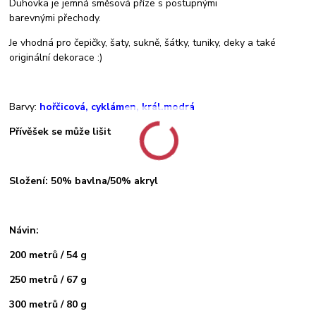
Duhovka je jemná směsová příze s postupnými
barevnými přechody.
Je vhodná pro čepičky, šaty, sukně, šátky, tuniky, deky a také
originální dekorace :)
Barvy:
hořčicová, cyklámen, král.modrá
Přívěšek se může lišit
Složení: 50% bavlna/50% akryl
Návin:
200 metrů / 54 g
250 metrů / 67 g
300 metrů / 80 g