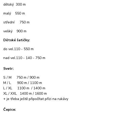
dětský 300 m
malý 550 m
střední 750 m
veliký 900 m
Dětské šatičky:
do vel.110 - 550 m
nad vel.110 - 140 - 750 m
Svetr:
S / M 750 m / 900 m
M / L 900 m / 1100 m
L / XL 1100 m / 1400 m
XL / XXL 1400 m / 1600 m
+ je třeba ještě připočítat přízi na rukávy
Čepice: