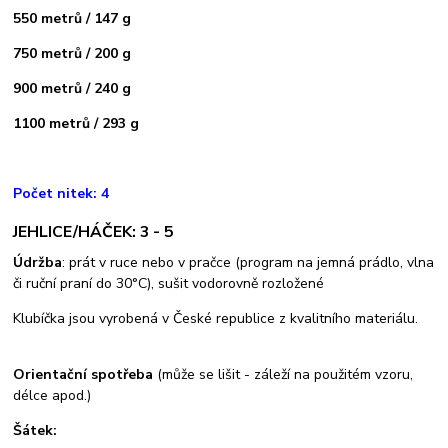
550 metrů / 147 g
750 metrů / 200 g
900 metrů / 240 g
1100 metrů / 293 g
Počet nitek: 4
JEHLICE/HÁČEK: 3 - 5
Údržba
: prát v ruce nebo v pračce (program na jemná prádlo, vlna
či ruční praní do 30°C), sušit vodorovně rozložené
Klubíčka jsou vyrobená v České republice z kvalitního materiálu.
Orientační spotřeba
(může se lišit - záleží na použitém vzoru,
délce apod.)
Šátek: