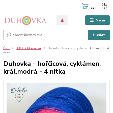
0
ks
za
0,00 Kč
Menu
Hledat
Úvod
DUHOVKA 4-nitka
Duhovka - hořčicová, cyklámen, král.modrá - 4
nitka
Duhovka - hořčicová, cyklámen,
král.modrá - 4 nitka