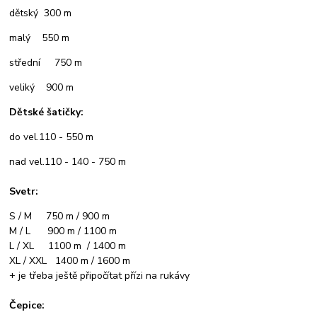
dětský 300 m
malý 550 m
střední 750 m
veliký 900 m
Dětské šatičky:
do vel.110 - 550 m
nad vel.110 - 140 - 750 m
Svetr:
S / M 750 m / 900 m
M / L 900 m / 1100 m
L / XL 1100 m / 1400 m
XL / XXL 1400 m / 1600 m
+ je třeba ještě připočítat přízi na rukávy
Čepice: