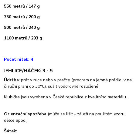
550 metrů / 147 g
750 metrů / 200 g
900 metrů / 240 g
1100 metrů / 293 g
Počet nitek: 4
JEHLICE/HÁČEK: 3 - 5
Údržba
: prát v ruce nebo v pračce (program na jemná prádlo, vlna
či ruční praní do 30°C), sušit vodorovně rozložené
Klubíčka jsou vyrobená v České republice z kvalitního materiálu.
Orientační spotřeba
(může se lišit - záleží na použitém vzoru,
délce apod.)
Šátek: