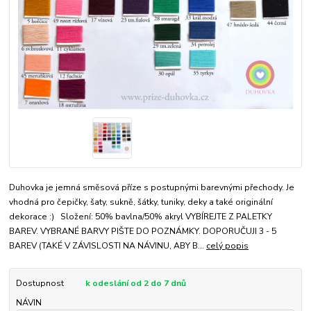
Duhovka je jemná směsová příze s postupnými barevnými přechody. Je
vhodná pro čepičky, šaty, sukně, šátky, tuniky, deky a také originální
dekorace :) Složení: 50% bavlna/50% akryl VYBÍREJTE Z PALETKY
BAREV. VYBRANÉ BARVY PIŠTE DO POZNÁMKY. DOPORUČUJI 3 - 5
BAREV (TAKÉ V ZÁVISLOSTI NA NÁVINU, ABY B...
celý popis
Dostupnost
k odeslání od 2 do 7 dnů
NÁVIN