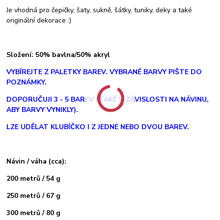
Je vhodná pro čepičky, šaty, sukně, šátky, tuniky, deky a také
originální dekorace :)
Složení: 50% bavlna/50% akryl
V
YBÍREJTE Z PALETKY BAREV. VYBRANÉ BARVY PIŠTE DO
POZNÁMKY.
DOPORUČUJI 3 - 5 BAREV (TAKÉ V ZÁVISLOSTI NA NÁVINU,
ABY BARVY VYNIKLY).
LZE UDĚLAT KLUBÍČKO I Z JEDNÉ NEBO DVOU BAREV.
Návin / váha (cca):
200 metrů / 54 g
250 metrů / 67 g
300 metrů / 80 g