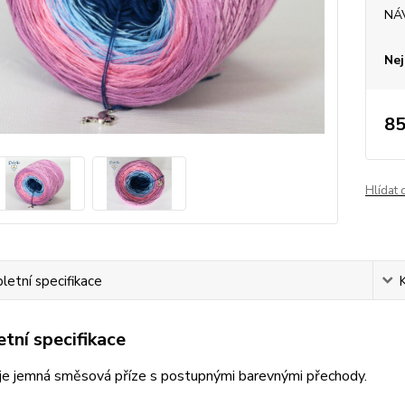
NÁ
Nej
85
Hlídat 
etní specifikace
tní specifikace
je jemná směsová příze s postupnými barevnými přechody.