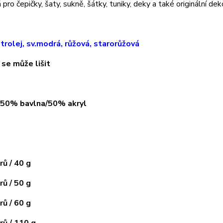
pro čepičky, šaty, sukně, šátky, tuniky, deky a také originální dek
trolej, sv.modrá, růžová, starorůžová
 se může lišit
: 50% bavlna/50% akryl
ů / 40 g
ů / 50 g
ů / 60 g
ů / 110 g