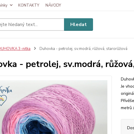
ínky
KONTAKTY
NÁVODY
Hledat
DUHOVKA 3-nitka
Duhovka - petrolej, sv.modrá, růžová, starorůžová
vka - petrolej, sv.modrá, růžová
Duhovk
Je vhod
originá
Přívěš
metrů 
Dos