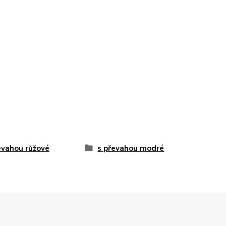
evahou růžové
s převahou modré