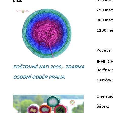
přízí.
750 metr
900 metr
1100 met
Počet ni
JEHLICE
POŠTOVNÉ NAD 2000,- ZDARMA
Údržba
:
OSOBNÍ ODBĚR PRAHA
Klubíčka 
Orientač
Šátek: