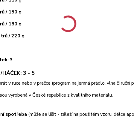
ů / 150 g
ů / 180 g
rů / 220 g
tek: 3
/HÁČEK: 3 - 5
 prát v ruce nebo v pračce (program na jemná prádlo, vlna či ruční
jsou vyrobená v České republice z kvalitního materiálu.
ní spotřeba
(může se lišit - záleží na použitém vzoru, délce apo