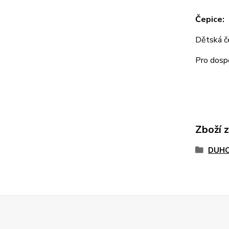
Čepice:
Dětská 
Pro dos
Zboží 
DUHO