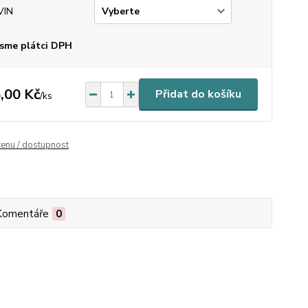
VIN
sme plátci DPH
,00 Kč
Přidat do košíku
/
ks
cenu / dostupnost
Komentáře
0