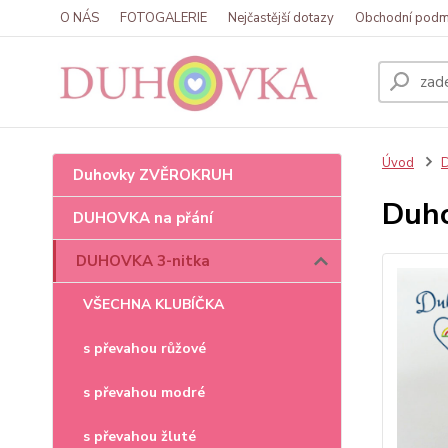
O NÁS
FOTOGALERIE
Nejčastější dotazy
Obchodní podm
Úvod
Duhovky ZVĚROKRUH
Duho
DUHOVKA na přání
DUHOVKA 3-nitka
VŠECHNA KLUBÍČKA
s převahou růžové
s převahou modré
s převahou žluté