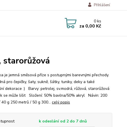
Přihlášení
0
ks
za
0,00 Kč
, starorůžová
a je jemná směsová příze s postupnými barevnými přechody.
ná pro čepičky, šaty, sukně, šátky, tuniky, deky a také
lní dekorace :) Barvy: petrolej, sv.modrá, růžová, starorůžová
ek se může lišit Složení: 50% bavlna/50% akryl Návin: 200
/ 40 g 250 metrů / 50 g 300...
celý popis
tupnost
k odeslání od 2 do 7 dnů