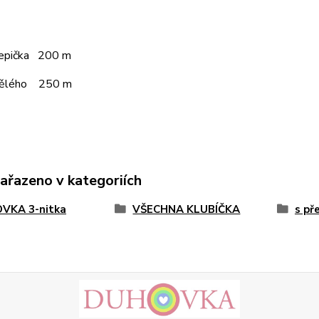
čepička 200 m
pělého 250 m
zařazeno v kategoriích
VKA 3-nitka
VŠECHNA KLUBÍČKA
s př