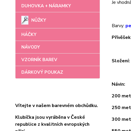
Je vhodná 
DUHOVKA + NÁRAMKY
NŮŽKY
Barvy:
pe
HÁČKY
Přívěšek
NÁVODY
VZORNÍK BAREV
Složení
DÁRKOVÝ POUKAZ
Návin:
200 metr
Vítejte v našem barevném obchůdku.
250 metr
Klubíčka jsou vyráběna v České
300 metr
republice z kvalitních evropských
550 metr