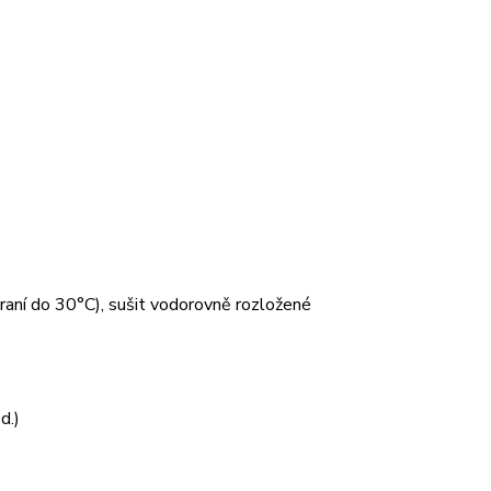
 praní do 30°C), sušit vodorovně rozložené
d.)