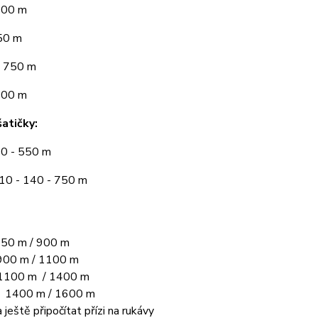
300 m
50 m
 750 m
900 m
atičky:
10 - 550 m
110 - 140 - 750 m
50 m / 900 m
00 m / 1100 m
1100 m / 1400 m
L 1400 m / 1600 m
 ještě připočítat přízi na rukávy