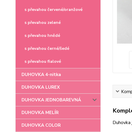
s převahou červené/oranžové
s převahou zelené
s převahou hnědé
s převahou černé/šedé
s převahou fialové
DUHOVKA 4-nitka
DUHOVKA LUREX
Kompl
DUHOVKA JEDNOBAREVNÁ
Komple
DUHOVKA MELÍR
Duhovka 
DUHOVKA COLOR