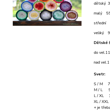
dětský 
malý 5
střední
veliký 
Dětské š
do vel.1
nad vel.
Svetr:
S / M 7
M / L 9
L / XL 
XL / XX
+ je třeba