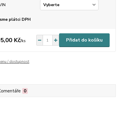
VIN
sme plátci DPH
5,00 Kč
Přidat do košíku
/
ks
cenu / dostupnost
Komentáře
0