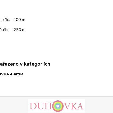
čepička 200 m
pělého 250 m
zařazeno v kategoriích
VKA 4-nitka