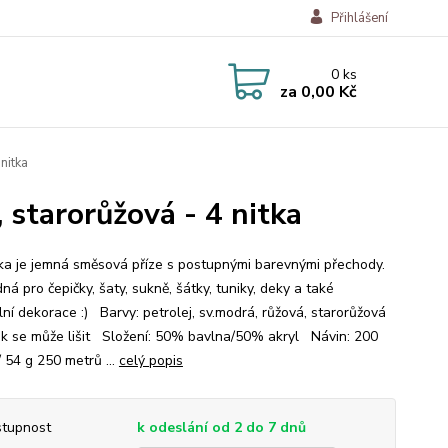
Přihlášení
0
ks
za
0,00 Kč
nitka
 starorůžová - 4 nitka
a je jemná směsová příze s postupnými barevnými přechody.
ná pro čepičky, šaty, sukně, šátky, tuniky, deky a také
lní dekorace :) Barvy: petrolej, sv.modrá, růžová, starorůžová
ek se může lišit Složení: 50% bavlna/50% akryl Návin: 200
 54 g 250 metrů ...
celý popis
tupnost
k odeslání od 2 do 7 dnů