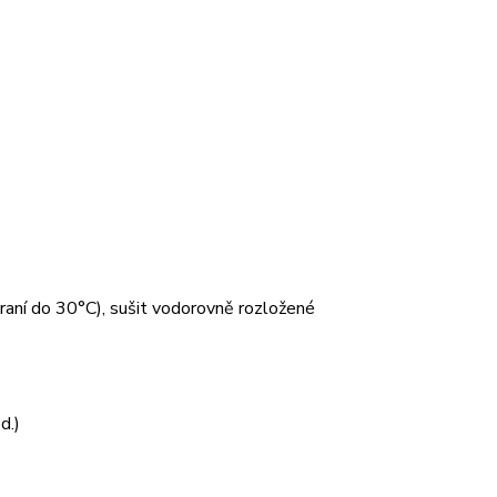
 praní do 30°C), sušit vodorovně rozložené
d.)