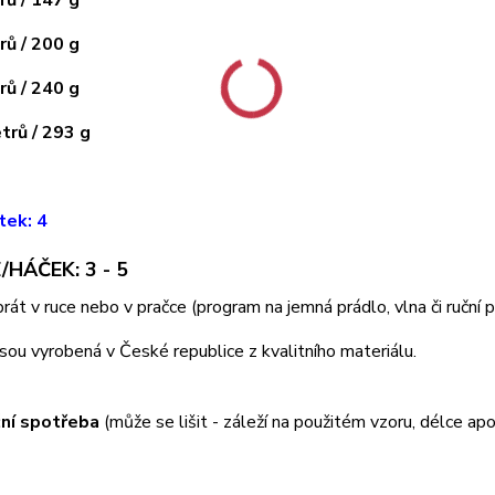
ů / 200 g
ů / 240 g
rů / 293 g
tek: 4
/HÁČEK: 3 - 5
 prát v ruce nebo v pračce (program na jemná prádlo, vlna či ruční
jsou vyrobená v České republice z kvalitního materiálu.
ní spotřeba
(může se lišit - záleží na použitém vzoru, délce apo