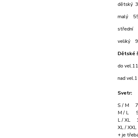
dětský 
malý 5
střední
veliký 
Dětské š
do vel.1
nad vel.
Svetr:
S / M 7
M / L 9
L / XL 
XL / XX
+ je třeba