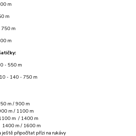
300 m
50 m
 750 m
900 m
atičky:
10 - 550 m
110 - 140 - 750 m
50 m / 900 m
00 m / 1100 m
1100 m / 1400 m
L 1400 m / 1600 m
 ještě připočítat přízi na rukávy