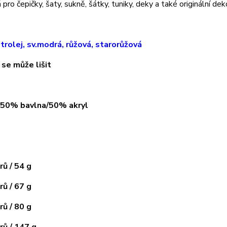
pro čepičky, šaty, sukně, šátky, tuniky, deky a také originální dek
trolej, sv.modrá, růžová, starorůžová
 se může lišit
: 50% bavlna/50% akryl
ů / 54 g
ů / 67 g
ů / 80 g
ů / 147 g