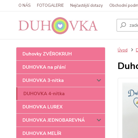
O NÁS
FOTOGALERIE
Nejčastější dotazy
Obchodní podm
Úvod
Duhovky ZVĚROKRUH
Duho
DUHOVKA na přání
DUHOVKA 3-nitka
DUHOVKA 4-nitka
DUHOVKA LUREX
DUHOVKA JEDNOBAREVNÁ
DUHOVKA MELÍR