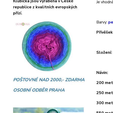
Klubíčka jsou vyráběna v České
Je vhodná 
republice z kvalitních evropských
přízí.
Barvy:
pe
Přívěšek
Složení
Návin:
POŠTOVNÉ NAD 2000,- ZDARMA
200 metr
OSOBNÍ ODBĚR PRAHA
250 metr
300 metr
550 metr