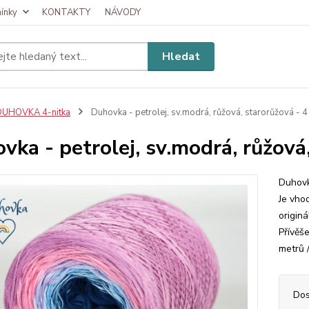
ínky
KONTAKTY
NÁVODY
Hledat
DUHOVKA 4-nitka
Duhovka - petrolej, sv.modrá, růžová, starorůžová - 4 
vka - petrolej, sv.modrá, růžová,
Duhovk
Je vhod
originá
Přívěš
metrů /
Dos