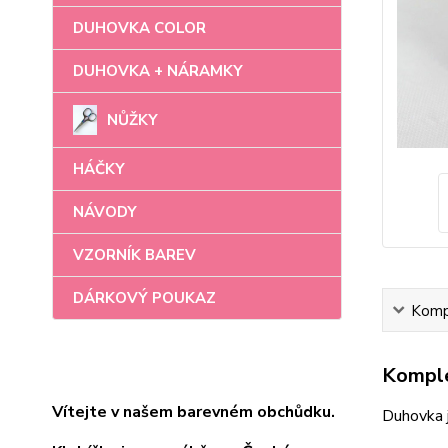
DUHOVKA COLOR
DUHOVKA + NÁRAMKY
NŮŽKY
HÁČKY
NÁVODY
VZORNÍK BAREV
DÁRKOVÝ POUKAZ
Kompl
Komple
Vítejte v našem barevném obchůdku.
Duhovka 