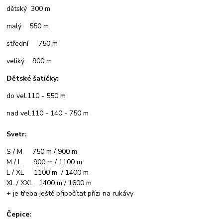
dětský 300 m
malý 550 m
střední 750 m
veliký 900 m
Dětské šatičky:
do vel.110 - 550 m
nad vel.110 - 140 - 750 m
Svetr:
S / M 750 m / 900 m
M / L 900 m / 1100 m
L / XL 1100 m / 1400 m
XL / XXL 1400 m / 1600 m
+ je třeba ještě připočítat přízi na rukávy
Čepice: