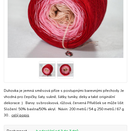
Duhovka je jemná směsová příze s postupnými barevnými přechody. Je
vhodná pro čepičky, šaty, sukně, šátky, tuniky, deky a také originální
dekorace :) Barvy: sv.broskvová, růžová, červená Přívěšek se může lišit
Složení: 50% bavlna/50% akryl Návin: 200 metrů / 54 g 250 metrů / 67 g
30...
celý popis