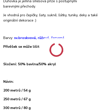
Duhovka je jemná směsová příze s postupnými
barevnými přechody.
Je vhodná pro čepičky, šaty, sukně, šátky, tuniky, deky a také
originální dekorace :)
Barvy:
sv.broskvová, růžová, červená
Přívěšek se může lišit
Složení: 50% bavlna/50% akryl
Návin:
200 metrů / 54 g
250 metrů / 67 g
300 metrů / 80 g