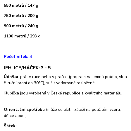
550 metrů / 147 g
750 metrů / 200 g
900 metrů / 240 g
1100 metrů / 293 g
Počet nitek: 4
JEHLICE/HÁČEK: 3 - 5
Údržba
: prát v ruce nebo v pračce (program na jemná prádlo, vlna
či ruční praní do 30°C), sušit vodorovně rozložené
Klubíčka jsou vyrobená v České republice z kvalitního materiálu.
Orientační spotřeba
(může se lišit - záleží na použitém vzoru,
délce apod.)
Šátek: