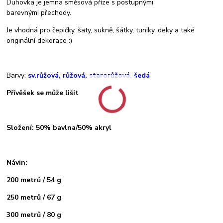
Duhovka je jemná směsová příze s postupnými
barevnými přechody.
Je vhodná pro čepičky, šaty, sukně, šátky, tuniky, deky a také
originální dekorace :)
Barvy:
sv.růžová, růžová, starorůžová, šedá
Přívěšek se může lišit
Složení: 50% bavlna/50% akryl
Návin:
200 metrů / 54 g
250 metrů / 67 g
300 metrů / 80 g