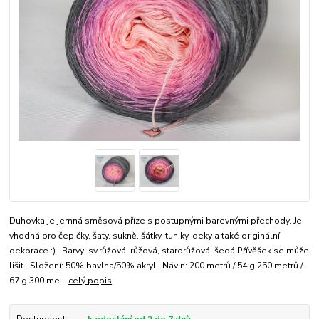
Duhovka je jemná směsová příze s postupnými barevnými přechody. Je
vhodná pro čepičky, šaty, sukně, šátky, tuniky, deky a také originální
dekorace :) Barvy: sv.růžová, růžová, starorůžová, šedá Přívěšek se může
lišit Složení: 50% bavlna/50% akryl Návin: 200 metrů / 54 g 250 metrů /
67 g 300 me...
celý popis