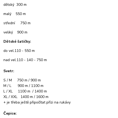
dětský 300 m
malý 550 m
střední 750 m
veliký 900 m
Dětské šatičky:
do vel.110 - 550 m
nad vel.110 - 140 - 750 m
Svetr:
S / M 750 m / 900 m
M / L 900 m / 1100 m
L / XL 1100 m / 1400 m
XL / XXL 1400 m / 1600 m
+ je třeba ještě připočítat přízi na rukávy
Čepice: