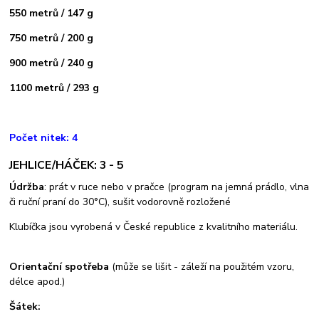
550 metrů / 147 g
750 metrů / 200 g
900 metrů / 240 g
1100 metrů / 293 g
Počet nitek: 4
JEHLICE/HÁČEK: 3 - 5
Údržba
: prát v ruce nebo v pračce (program na jemná prádlo, vlna
či ruční praní do 30°C), sušit vodorovně rozložené
Klubíčka jsou vyrobená v České republice z kvalitního materiálu.
Orientační spotřeba
(může se lišit - záleží na použitém vzoru,
délce apod.)
Šátek: