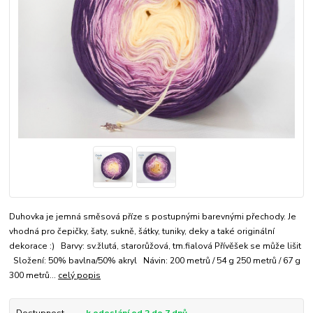
Duhovka je jemná směsová příze s postupnými barevnými přechody. Je
vhodná pro čepičky, šaty, sukně, šátky, tuniky, deky a také originální
dekorace :) Barvy: sv.žlutá, starorůžová, tm.fialová Přívěšek se může lišit
Složení: 50% bavlna/50% akryl Návin: 200 metrů / 54 g 250 metrů / 67 g
300 metrů...
celý popis