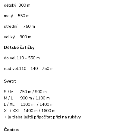
dětský 300 m
malý 550 m
střední 750 m
veliký 900 m
Dětské šatičky:
do vel.110 - 550 m
nad vel.110 - 140 - 750 m
Svetr:
S / M 750 m / 900 m
M / L 900 m / 1100 m
L / XL 1100 m / 1400 m
XL / XXL 1400 m / 1600 m
+ je třeba ještě připočítat přízi na rukávy
Čepice: