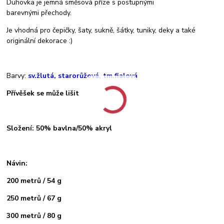
Duhovka je jemná směsová příze s postupnými
barevnými přechody.
Je vhodná pro čepičky, šaty, sukně, šátky, tuniky, deky a také
originální dekorace :)
Barvy:
sv.žlutá, starorůžová, tm.fialová
Přívěšek se může lišit
Složení: 50% bavlna/50% akryl
Návin:
200 metrů / 54 g
250 metrů / 67 g
300 metrů / 80 g