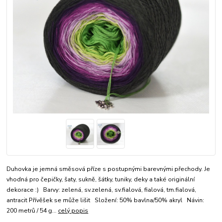
Duhovka je jemná směsová příze s postupnými barevnými přechody. Je
vhodná pro čepičky, šaty, sukně, šátky, tuniky, deky a také originální
dekorace :) Barvy: zelená, sv.zelená, sv.fialová, fialová, tm.fialová,
antracit Přívěšek se může lišit Složení: 50% bavlna/50% akryl Návin:
200 metrů / 54 g...
celý popis