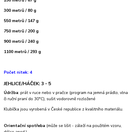
250 metrů / 67 g
300 metrů / 80 g
550 metrů / 147 g
750 metrů / 200 g
900 metrů / 240 g
1100 metrů / 293 g
Počet nitek: 4
JEHLICE/HÁČEK: 3 - 5
Údržba
: prát v ruce nebo v pračce (program na jemná prádlo, vlna
či ruční praní do 30°C), sušit vodorovně rozložené
Klubíčka jsou vyrobená v České republice z kvalitního materiálu.
Orientační spotřeba
(může se lišit - záleží na použitém vzoru,
délce apod.)