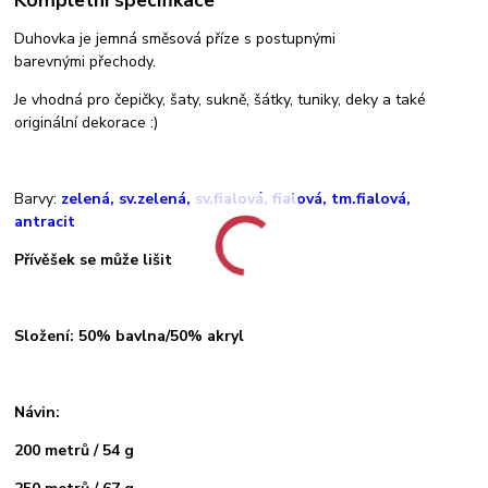
Kompletní specifikace
Duhovka je jemná směsová příze s postupnými
barevnými přechody.
Je vhodná pro čepičky, šaty, sukně, šátky, tuniky, deky a také
originální dekorace :)
Barvy:
zelená, sv.zelená, sv.fialová, fialová, tm.fialová,
antracit
Přívěšek se může lišit
Složení: 50% bavlna/50% akryl
Návin:
200 metrů / 54 g