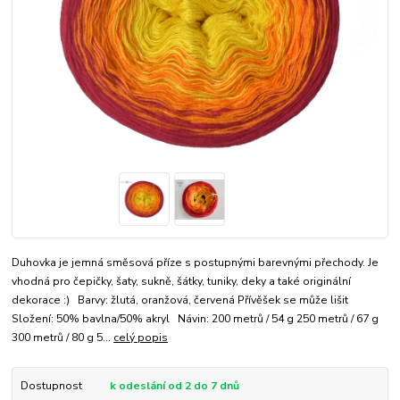
Duhovka je jemná směsová příze s postupnými barevnými přechody. Je
vhodná pro čepičky, šaty, sukně, šátky, tuniky, deky a také originální
dekorace :) Barvy: žlutá, oranžová, červená Přívěšek se může lišit
Složení: 50% bavlna/50% akryl Návin: 200 metrů / 54 g 250 metrů / 67 g
300 metrů / 80 g 5...
celý popis
Dostupnost
k odeslání od 2 do 7 dnů