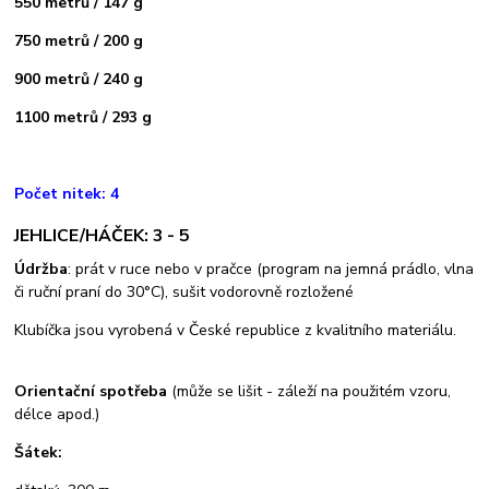
550 metrů / 147 g
750 metrů / 200 g
900 metrů / 240 g
1100 metrů / 293 g
Počet nitek: 4
JEHLICE/HÁČEK: 3 - 5
Údržba
: prát v ruce nebo v pračce (program na jemná prádlo, vlna
či ruční praní do 30°C), sušit vodorovně rozložené
Klubíčka jsou vyrobená v České republice z kvalitního materiálu.
Orientační spotřeba
(může se lišit - záleží na použitém vzoru,
délce apod.)
Šátek: