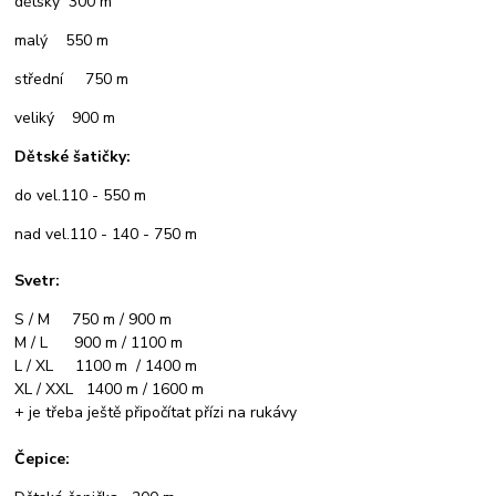
dětský 300 m
malý 550 m
střední 750 m
veliký 900 m
Dětské šatičky:
do vel.110 - 550 m
nad vel.110 - 140 - 750 m
Svetr:
S / M 750 m / 900 m
M / L 900 m / 1100 m
L / XL 1100 m / 1400 m
XL / XXL 1400 m / 1600 m
+ je třeba ještě připočítat přízi na rukávy
Čepice: